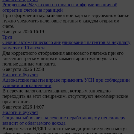
Резидентам РФ указали на нюансы информирования об
открытии счетов за границей
При оформлении мультивалютной карты в зарубежном банке
нужно уведомить налоговые органы о каждом открытом
счете.
6 августа 2026 16:19
Труд
Сервис автоматического аннулирования патентов за неуплату
запустят с 10 августа
Для корректного отображения авансового платежа при его
внесении третьим лицом в комментарии нужно указать
полные данные мигранта.
6 августа 2026 12:58
Налоги и бухучет
Адвокатские палаты вправе применять УСН при соблюдении
условий и ограничений
В перечне налогоплательщиков, которым запрещено
переходить на этот спецрежим, отсутствуют некоммерческие
организации.
6 августа 2026 14:07
Налоги и бухучет
Социальный вычет на лечение неработающему пенсионеру
зависит от облагаемого дохода
Возврат части НДФЛ за платные медицинские услуги могут
оформить также супруг или дети, если они их оплачивали.