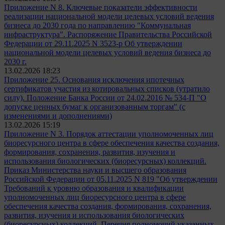
Приложение N 8. Ключевые показатели эффективности
реализации национальной модели целевых условий ведения
бизнеса до 2030 года по направлению "Коммунальная
инфраструктура". Распоряжение Правительства Российской
Федерации от 29.11.2025 N 3523-р Об утверждении
национальной модели целевых условий ведения бизнеса до
2030 г.
13.02.2026 18:23
Приложение 25. Основания исключения ипотечных
сертификатов участия из котировальных списков (утратило
силу). Положение Банка России от 24.02.2016 № 534-П "О
допуске ценных бумаг к организованным торгам" (с
изменениями и дополнениями)
13.02.2026 15:19
Приложение N 3. Порядок аттестации уполномоченных лиц
биоресурсного центра в сфере обеспечения качества создания,
формирования, сохранения, развития, изучения и
использования биологических (биоресурсных) коллекций.
Приказ Министерства науки и высшего образования
Российской Федерации от 05.11.2025 N 819 "Об утверждении
Требований к уровню образования и квалификации
уполномоченных лиц биоресурсного центра в сфере
обеспечения качества создания, формирования, сохранения,
развития, изучения и использования биологических
(биоресурсных) коллекций, Перечня полномочий указанных