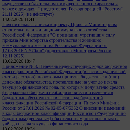
имуществе и обязательствах имущественного характера, а
также о доходах,.." (подготовлен Госкорпорацией "Росатом"
21.11.2025) (не действует)
14.02.2026 11:41
Пояснительная записка к проекту Приказа Министерства
строительства и жилищно-коммунального хозяйства
Российской Федерации "О признании утратившим силу
приказа Министерства строительства и жилищно-
коммунального хозяйства Российской Федерации от
17.08.2016 N 570/пр" (подготовлен Минстроем России
12.11.2025)
13.02.2026 18:47
Приложение № 3. Перечень недействующих кодов бюджетной
классификации Российской Федерации (в части кода целевой
статьи расходов), по которым приняты бюджетные и (или)
денежные обязательства, поставленные на учет до начала
текущего финансового года, по которым получателю средств
федерального бюджета необходимо внести изменения в
бюджетные обязательства в части кода бюджетной
классификации Российской Федерации. Письмо Минфина
России от 27.01.2026 № 02-05-07/5352 О внесении изменений
в коды бюджетной классификации Российской Федерации по
бюджетным (денежным) обязательствам, поставленным на
учёт до начала текущего финансового года
13.02.2026 18:34