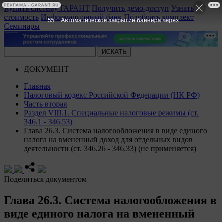
РЕКЛАМА • GARANT.RU
Купить систему ГАРАНТ
Получить демо-доступ
Узнать
стоимость
Информационный банк
Подобрать комплект
55
Автоматическое закрытие баннера через
Семинары
ДОКУМЕНТ
Главная
Налоговый кодекс Российской Федерации (НК РФ)
Часть вторая
Раздел VIII.1. Специальные налоговые режимы (ст.
346.1 - 346.53)
Глава 26.3. Система налогообложения в виде единого
налога на вмененный доход для отдельных видов
деятельности (ст. 346.26 - 346.33) (не применяется)
Поделиться документом
Глава 26.3. Система налогообложения в
виде единого налога на вмененный