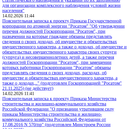
статистического наблюдения и указаний по их заполнению
для организации комплексного наблюдения условий жизни
населения"
14.02.2026 11:44
Пояснительная записка к проекту Приказа Государственной
корпорации по атомной энергии "Росатом" "Об утверждении
перечня должностей Госкорпорации "Росатом", при
назначении на которые граждане обязаны представлять
сведения о своих доходах, об имуществе и обязательствах
имущественного характера, а также о доходах, об имуществе и
обязательствах имущественного характера своих супруги
(супруга) и несовершеннолетних детей, а также перечня
должностей Госкорпорации "Росатом", при замещении
которых работники Госкорпорации "Росатом" обязаны
представлять сведения о своих доходах, расходах, об
имуществе и обязательствах имущественного характера, а
также о доходах,.." (подготовлен Госкорпорацией "Росатом"
21.11.2025) (не действует)
14.02.2026 11:41
Пояснительная записка к проекту Приказа Министерства
строительства и жилищно-коммунального хозяйства
Российской Федерации "О признании утратившим силу
приказа Министерства строительства и жилищно-
коммунального хозяйства Российской Федерации от
17.08.2016 N 570/пр" (подготовлен Минстроем России