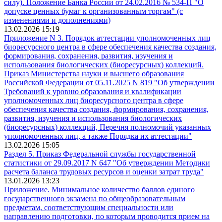
силу). Положение Банка России от 24.02.2016 № 534-П "О
допуске ценных бумаг к организованным торгам" (с
изменениями и дополнениями)
13.02.2026 15:19
Приложение N 3. Порядок аттестации уполномоченных лиц
биоресурсного центра в сфере обеспечения качества создания,
формирования, сохранения, развития, изучения и
использования биологических (биоресурсных) коллекций.
Приказ Министерства науки и высшего образования
Российской Федерации от 05.11.2025 N 819 "Об утверждении
Требований к уровню образования и квалификации
уполномоченных лиц биоресурсного центра в сфере
обеспечения качества создания, формирования, сохранения,
развития, изучения и использования биологических
(биоресурсных) коллекций, Перечня полномочий указанных
уполномоченных лиц, а также Порядка их аттестации"
13.02.2026 15:05
Раздел 5. Приказ Федеральной службы государственной
статистики от 29.09.2017 N 647 "Об утверждении Методики
расчета баланса трудовых ресурсов и оценки затрат труда"
13.01.2026 13:23
Приложение. Минимальное количество баллов единого
государственного экзамена по общеобразовательным
предметам, соответствующим специальности или
направлению подготовки, по которым проводится прием на