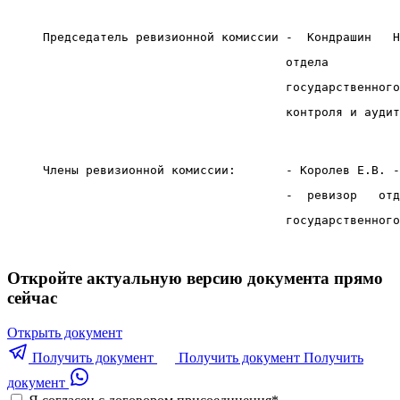
     Председатель ревизионной комиссии -  Кондрашин   Н
                                       отдела          
                                       государственного
                                       контроля и аудит
     Члены ревизионной комиссии:       - Королев Е.В. -
                                       -  ревизор   отд
                                       государственного
Откройте актуальную версию документа прямо
сейчас
Открыть документ
Получить документ
Получить документ
Получить
документ