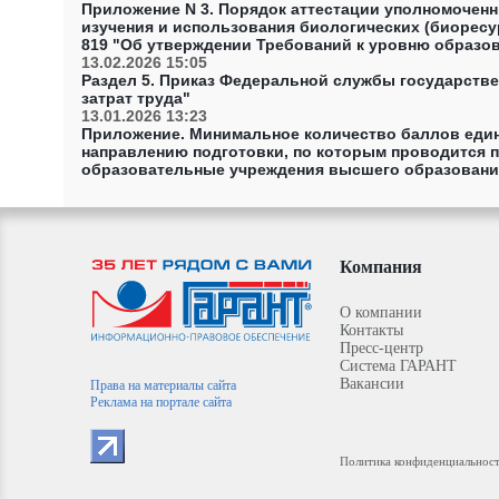
Приложение N 3. Порядок аттестации уполномоченн
изучения и использования биологических (биоресу
819 "Об утверждении Требований к уровню образов
формирования, сохранения, развития, изучения и 
13.02.2026 15:05
также Порядка их аттестации"
Раздел 5. Приказ Федеральной службы государствен
затрат труда"
13.01.2026 13:23
Приложение. Минимальное количество баллов един
направлению подготовки, по которым проводится п
образовательные учреждения высшего образования
Министерства юстиции Российской Федерации от 28
общеобразовательным предметам, соответствующим
целевое обучение, в федеральные государственн
Российской Федерации, на 2026/27 учебный год"
Компания
О компании
Контакты
Пресс-центр
Система ГАРАНТ
Вакансии
Права на материалы сайта
Реклама на портале сайта
Политика конфиденциальнос