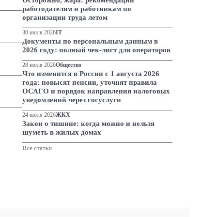
Осторожно, жара: рекомендации
работодателям и работникам по
организации труда летом
 вправе устанавливать должности муниципальной
спечения исполнения полномочий лица,
30 июля 2026
IT
Документы по персональным данным в
рата (управляющего делами) администрации
2026 году: полный чек-лист для операторов
28 июля 2026
Общество
щего, что не являются муниципальными служащими
Что изменится в России с 1 августа 2026
года: повысят пенсии, уточнят правила
ния, члены избирательных комиссий
ОСАГО и порядок направления налоговых
 замещает глава муниципального образования,
уведомлений через госуслуги
ещающим муниципальную должность. В таких
24 июля 2026
ЖКХ
нного обеспечения полномочий лица, замещающего
Закон о тишине: когда можно и нельзя
е на должность главы местной администрации по
шуметь в жилых домах
еляемый уставом муниципального образования
на
Республики Бурятия должность руководителя
Все статьи
нный срок.
ым ею и отмеченным выше нормам федерального
ние трудового договора на определенный срок