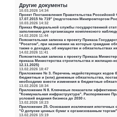
Другие документы
10.03.2026 14:34
Проект Постановления Правительства Российской 
17.07.2015 № 719" (подготовлен Минпромторгом Рос
10.03.2026 14:32
Приказ Федеральной службы государственной стати
заполнению для организации комплексного наблюд
14.02.2026 11:44
Пояснительная записка к проекту Приказа Государ
"Росатом", при назначении на которые граждане об
также о доходах, об имуществе и обязательствах и
Госкорпорации "Росатом", при замещении которых 
14.02.2026 11:41
и обязательствах имущественного характера, а такж
Пояснительная записка к проекту Приказа Минист
приказа Министерства строительства и жилищно-ко
12.11.2025)
13.02.2026 18:47
Приложение № 3. Перечень недействующих кодов б
бюджетные и (или) денежные обязательства, поста
необходимо внести изменения в бюджетные обязат
№ 02-05-07/5352 О внесении изменений в коды бю
13.02.2026 18:34
до начала текущего финансового года
Приложение N 8. Ключевые показатели эффективно
"Коммунальная инфраструктура". Распоряжение Пр
условий ведения бизнеса до 2030 г.
13.02.2026 18:23
Приложение 25. Основания исключения ипотечных с
"О допуске ценных бумаг к организованным торгам"
13.02.2026 15:19