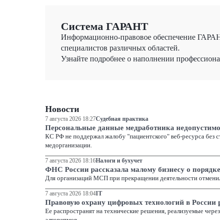
предметам совместного ведения Российской Федера
положением, установленным
п. "н" ч. 1 ст. 72
Конс
Система ГАРАНТ
Информационно-правовое обеспечение ГАРАНТ
Отказывая в удовлетворении заявленных требовани
специалистов различных областей.
государственной власти субъекта Российской Феде
Узнайте подробнее о наполнении профессион
Статьей 42
вышеназванного Федерального закона от
требования к должностям муниципальной службы, 
осуществляется
федеральным законом
, а также пр
образований и иными муниципальными правовыми
Новости
7 августа 2026 18:27
Судебная практика
Статьей 3
названного выше закона от 2 марта 2007
Персональные данные медработника недопустимо 
Конституция
Российской Федерации, настоящий Фе
КС РФ не поддержал жалобу "пациентского" веб-ресурса без с
конституции (уставы), законы и иные нормативны
медорганизации.
сходах граждан, и иные муниципальные правовые 
7 августа 2026 18:16
Налоги и бухучет
муниципальными правовыми актами в соответстви
ФНС России рассказала малому бизнесу о поряд
субъекта Российской Федерации, а
часть 2 ст. 7
пред
Для организаций МСП при прекращении деятельности отмени
предусмотрены должности муниципальной службы,
7 августа 2026 18:04
IT
должность. Такие должности муниципальной служ
Правовую охрану цифровых технологий в России р
указанного лица. Приведенные положения указанн
Ее распространят на технические решения, реализуемые чере
алгоритмов.