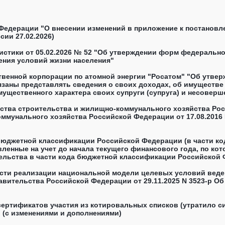
Федерации "О внесении изменений в приложение к постанов
сии 27.02.2026)
стики от 05.02.2026 № 52 "Об утверждении форм федеральног
ения условий жизни населения"
ственной корпорации по атомной энергии "Росатом" "Об утве
язаны представлять сведения о своих доходах, об имуществе
мущественного характера своих супруги (супруга) и несоверш
работники Госкорпорации "Росатом" обязаны представлять с
е о доходах,.." (подготовлен Госкорпорацией "Росатом" 21.11.
ерства строительства и жилищно-коммунального хозяйства Ро
ммунального хозяйства Российской Федерации от 17.08.2016 
юджетной классификации Российской Федерации (в части код
вленные на учет до начала текущего финансового года, по к
ельства в части кода бюджетной классификации Российской 
джетной классификации Российской Федерации по бюджетным 
сти реализации национальной модели целевых условий веден
авительства Российской Федерации от 29.11.2025 N 3523-р 
ертификатов участия из котировальных списков (утратило сил
 (с изменениями и дополнениями)