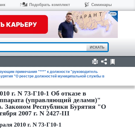
анк
Подобрать комплект
Семинары
твующим примечания "***" к должности "руководитель
 Бурятия "О реестре должностей муниципальной службы в
0 г. N 73-Г10-1 Об отказе в
аппарата (управляющий делами)"
тв. Законом Республики Бурятия "О
бря 2007 г. N 2427-III
ля 2010 г. N 73-Г10-1