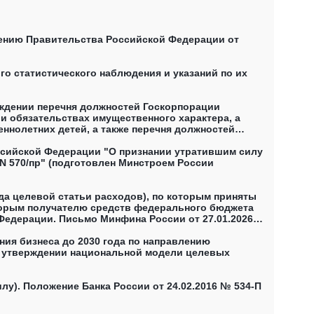
лению Правительства Российской Федерации от
о статистического наблюдения и указаний по их
рждении перечня должностей Госкорпорации
 и обязательствах имущественного характера, а
еннолетних детей, а также перечня должностей
ведения о своих доходах, расходах, об имуществе
2025) (не действует)
ссийской Федерации "О признании утратившим силу
N 570/пр" (подготовлен Минстроем России
а целевой статьи расходов), по которым приняты
оторым получателю средств федерального бюджета
Федерации. Письмо Минфина России от 27.01.2026
(денежным) обязательствам, поставленным на учёт
ия бизнеса до 2030 года по направлению
Об утверждении национальной модели целевых
у). Положение Банка России от 24.02.2016 № 534-П