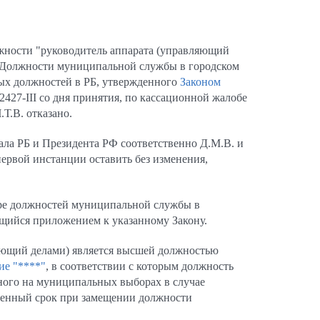
жности "руководитель аппарата (управляющий
 "Должности муниципальной службы в городском
ных должностей в РБ, утвержденного
Законом
427-III со дня принятия, по кассационной жалобе
.Т.В. отказано.
ала РБ и Президента РФ соответственно Д.М.В. и
ервой инстанции оставить без изменения,
стре должностей муниципальной службы в
щийся приложением к указанному Закону.
ляющий делами) является высшей должностью
ие "****"
, в соответствии с которым должность
ного на муниципальных выборах в случае
ленный срок при замещении должности