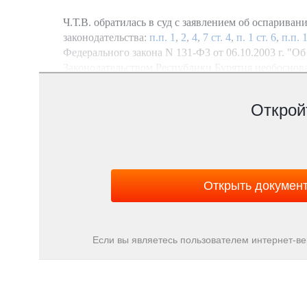
Ч.Т.В. обратилась в суд с заявлением об оспарива
законодательства:
п.п. 1
,
2
,
4
,
7 ст. 4
,
п. 1 ст. 6
,
п.п. 
Федерального закона N 131-Ф3 от 06.10.2003 г. "
Законодательством Республики Бурятия необоснов
распорядительного органа, ставящее срок трудово
местной администрации, что нарушает ее трудовые
Открой
установлено только федеральным законодательств
в связи со сменой главы муниципального образова
По делу постановлено указанное выше решение.
Открыть докумен
В кассационной жалобе Ч.Т.В. указывает о несоглас
закон, вывод по делу не учитывает законодательст
Проверив материалы дела и обсудив доводы касса
Если вы являетесь пользователем интернет-в
оснований для ее удовлетворения по следующим о
Согласно
подпункту "б" пункта 1 статьи 5
Федераль
(представительных) и исполнительных органов гос
государственной власти субъекта Российской Феде