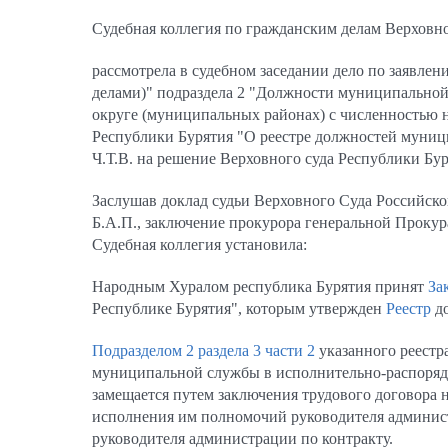
Судебная коллегия по гражданским делам Верховн
рассмотрела в судебном заседании дело по заявле
делами)" подраздела 2 "Должности муниципальной
округе (муниципальных районах) с численностью н
Республики Бурятия "О реестре должностей муницип
Ч.Т.В. на решение Верховного суда Республики Буря
Заслушав доклад судьи Верховного Суда Российско
Б.А.П., заключение прокурора генеральной Прокур
Судебная коллегия установила:
Народным Хуралом республика Бурятия принят
За
Республике Бурятия", которым утвержден
Реестр
до
Подразделом 2 раздела 3 части 2
указанного реестр
муниципальной службы в исполнительно-распоряд
замещается путем заключения трудового договора
исполнения им полномочий руководителя админист
руководителя администрации по контракту.