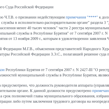
ого Суда Российской Федерации
нию Ч.Т.В. о признании недействующим
примечания "****"
к дол
 службы в исполнительно-распорядительном органе" раздела 3
аселения менее 40 тысяч человек" части 2 реестра муниципаль
альной службы в Республике Бурятия" от 7 сентября 2007 г. N 2
тия от 13 ноября 2009 г., которым в удовлетворении заявления Ч
й Федерации М.Г.В., объяснения представителей Народного Хур
атуры Российской Федерации З.Э.С., полагавшей решение суда п
кон
Республики Бурятия от 7 сентября 2007 г. N 2427-III "О рее
лжностей муниципальной службы в Республике Бурятия, являю
а предусмотрено, что должность руководителя аппарата (управ
ительном органе. К данной должности предусмотрено
примечан
 на срок полномочий главы муниципального образования, избран
рации либо путем заключения трудового договора на неопреде