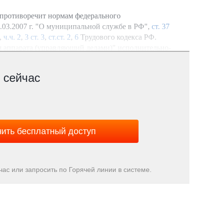
м противоречит нормам федерального
.03.2007 г. "О муниципальной службе в РФ",
ст. 37
,
ч.ч. 2
,
3 ст. 3
,
ст.ст. 2
,
6
Трудового кодекса РФ.
я аппарата (управляющий делами)" исполнительно-
ального образования полномочий руководителя
а муниципальную службу, что может быть
 сейчас
нодательству повлекло ее незаконное увольнение
ить бесплатный доступ
о, что суд неправильно истолковал материальный
овного Суда Российской Федерации не находит
ас или запросить по Горячей линии в системе.
х организации законодательных
ательный (представительный) орган
ам ведения субъекта Российской Федерации и