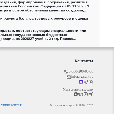
создания, формирования, сохранения, развития,
азования Российской Федерации от 05.11.2025 N
тра в сфере обеспечения качества создания,
речня полномочий указанных уполномоченных лиц, а
ки расчета баланса трудовых ресурсов и оценки
едметам, соответствующим специальности или
еральные государственные бюджетные
ации, на 2026/27 учебный год. Приказ
аллов единого государственного экзамена по
оводится прием на обучение, в том числе на
ания, подведомственные Министерству юстиции
Контакты
8-800-200-88-88
info@garant.ru
Мы в социальных сетях
С-УНИВЕРСИТЕТ
"
Все права защищены © 1990 - 2026