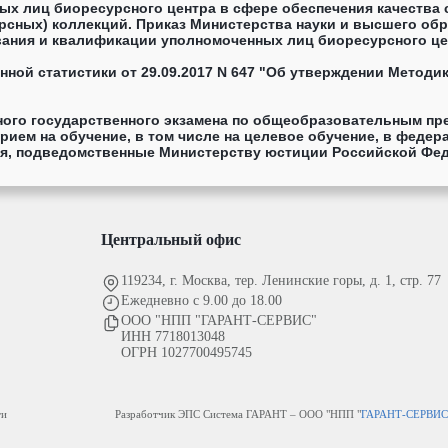
ых лиц биоресурсного центра в сфере обеспечения качества 
рсных) коллекций. Приказ Министерства науки и высшего обр
ания и квалификации уполномоченных лиц биоресурсного цен
использования биологических (биоресурсных) коллекций, Пе
ной статистики от 29.09.2017 N 647 "Об утверждении Методи
ого государственного экзамена по общеобразовательным пр
рием на обучение, в том числе на целевое обучение, в фед
, подведомственные Министерству юстиции Российской Федер
.10.2025 N 273 "Об установлении минимального количества б
 специальности или направлению подготовки, по которым пр
ые бюджетные образовательные учреждения высшего образов
Центральный офис
119234, г. Москва, тер. Ленинские горы, д. 1, стр. 77
Ежедневно с 9.00 до 18.00
ООО "НПП "ГАРАНТ-СЕРВИС"
ИНН 7718013048
ОГРН 1027700495745
ти
Разработчик ЭПС Система ГАРАНТ – ООО "НПП "
ГАРАНТ-СЕРВИ