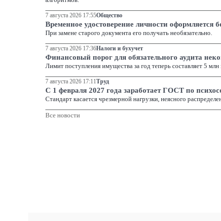
договора в части срока последнего.
7 августа 2026 17:55
Общество
В силу указанного выше, правильным является выв
Временное удостоверение личности оформляется б
службы и самостоятельно определять должности м
При замене старого документа его получать необязательно.
замещающего муниципальную должность, к которым
7 августа 2026 17:36
Налоги и бухучет
муниципального образования.
Финансовый порог для обязательного аудита нек
Лимит поступления имущества за год теперь составляет 5 млн 
Исходя из положения
ч. 2 ст. 1
вышеназванного Феде
7 августа 2026 17:11
Труд
депутаты, члены выборных органов местного само
С 1 февраля 2027 года заработает ГОСТ по психо
муниципальных образований, суд обоснованно отме
Стандарт касается чрезмерной нагрузки, неясного распределени
избранный на муниципальных выборах, последний
Все новости
случаях допускается заключение с муниципальны
муниципальную должность, трудового договора на 
контракту, заключаемому по результатам конкурса
является по статусу муниципальным служащим, то 
аппарата (управляющего делами) замещается муни
Не соглашаясь с доводами Ч.Т.В. о том, что оспарив
законодательства, предусматривающим, что муници
недопустимо; в противн