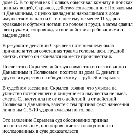
доме С. В то время как Поляков обыскивал комнату в поисках
ценных вещей, Скрылев, действуя согласованно с Поляковым
и Даньшиным, с целью завладения находящимся в доме
имуществом напал на С. и нанес ему не менее 11 ударов
кулаками и обутыми ногами по голове и груди, а затем сдавил
шею руками, сопровождая свои действия требованиями о
выдаче денег.
В результате действий Скрылева потерпевшему была
причинена тупая сочетанная травма головы, шеи, грудной
клетки, отчего он скончался на месте происшествия.
После этого Скрылев, действуя совместно и согласованно с
Даньшиным и Поляковым, похитил из дома С. деньги и
другое имущество на общую сумму ... рублей и скрылся.
В судебном заседании Скрылев, заявив, что умысла на
убийство потерпевшего и хищение его имущества не имел,
смерть С. наступила не от его действий, а от действий
Полякова и Даньшина, вместе с тем признал факт нанесения
лично им С. 5-10 ударов кулаком по голове.
Это заявление Скрылева суд обоснованно признал
несостоятельным, оно опровергается совокупностью
исследованных в суде доказательств.