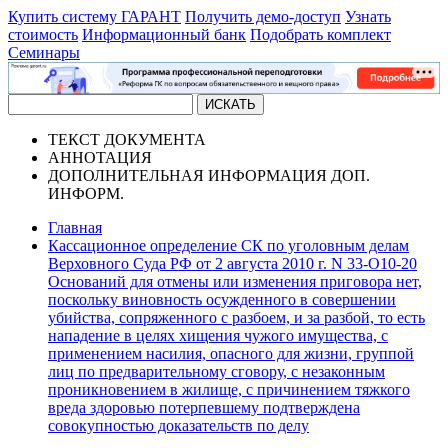
Купить систему ГАРАНТ
Получить демо-доступ
Узнать
стоимость
Информационный банк
Подобрать комплект
Семинары
ТЕКСТ
ДОКУМЕНТА
АННОТАЦИЯ
ДОПОЛНИТЕЛЬНАЯ ИНФОРМАЦИЯ
ДОП.
ИНФОРМ.
Главная
Кассационное определение СК по уголовным делам
Верховного Суда РФ от 2 августа 2010 г. N 33-О10-20
Оснований для отмены или изменения приговора нет,
поскольку виновность осужденного в совершении
убийства, сопряженного с разбоем, и за разбой, то есть
нападение в целях хищения чужого имущества, с
применением насилия, опасного для жизни, группой
лиц по предварительному сговору, с незаконным
проникновением в жилище, с причинением тяжкого
вреда здоровью потерпевшему подтверждена
совокупностью доказательств по делу