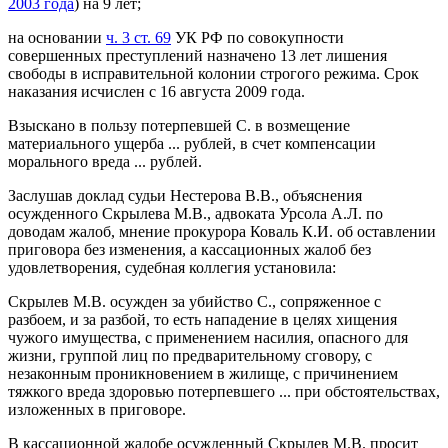
2003 года
) на 9 лет;
на основании
ч. 3 ст. 69
УК РФ по совокупности
совершенных преступлений назначено 13 лет лишения
свободы в исправительной колонии строгого режима. Срок
наказания исчислен с 16 августа 2009 года.
Взыскано в пользу потерпевшей C. в возмещение
материального ущерба ... рублей, в счет компенсации
морального вреда ... рублей.
Заслушав доклад судьи Нестерова В.В., объяснения
осужденного Скрылева М.В., адвоката Урсола А.Л. по
доводам жалоб, мнение прокурора Коваль К.И. об оставлении
приговора без изменения, а кассационных жалоб без
удовлетворения, судебная коллегия установила:
Скрылев М.В. осужден за убийство С., сопряженное с
разбоем, и за разбой, то есть нападение в целях хищения
чужого имущества, с применением насилия, опасного для
жизни, группой лиц по предварительному сговору, с
незаконным проникновением в жилище, с причинением
тяжкого вреда здоровью потерпевшего ... при обстоятельствах,
изложенных в приговоре.
В кассационной жалобе осужденный Скрылев М.В. просит