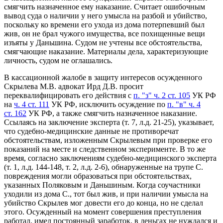
смягчить назначенное ему наказание. Считает ошибочным
вывод суда о наличии у него умысла на разбой и убийство,
поскольку ко времени его ухода из дома потерпевший был
жив, он не брал чужого имущества, все похищенные вещи
изъяты у Даньшина. Судом не учтены все обстоятельства,
смягчающие наказание. Материалы дела, характеризующие
личность, судом не оглашались.
В кассационной жалобе в защиту интересов осужденного
Скрылева М.В. адвокат Ирд Д.В. просит
переквалифицировать его действия с
п. "з" ч. 2 ст. 105
УК РФ
на
ч. 4 ст. 111
УК РФ, исключить осуждение по
п. "в" ч. 4
ст. 162
УК РФ, а также смягчить назначенное наказание.
Ссылаясь на заключение эксперта (т. 7, л.д. 21-25), указывает,
что судебно-медицинские данные не противоречат
обстоятельствам, изложенным Скрылевым при проверке его
показаний на месте и следственном эксперименте. В то же
время, согласно заключениям судебно-медицинского эксперта
(т. 1, л.д. 144-148, т. 2, л.д. 2-6), обнаруженные на трупе С.
повреждения могли образоваться при обстоятельствах,
указанных Поляковым и Даньшиным. Когда соучастники
уходили из дома С., тот был жив, и при наличии умысла на
убийство Скрылев мог довести его до конца, но не сделал
этого. Осужденный на момент совершения преступления
работал, имел постоянный заработок, в деньгах не нуждался и