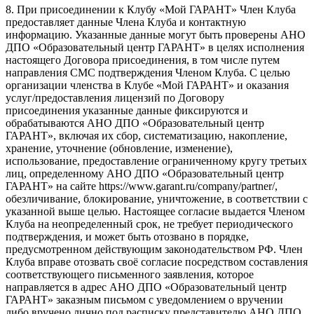
8. При присоединении к Клубу «Мой ГАРАНТ» Член Клуба
предоставляет данные Члена Клуба и контактную
информацию. Указанные данные могут быть проверены АНО
ДПО «Образовательный центр ГАРАНТ» в целях исполнения
настоящего Договора присоединения, в том числе путем
направления СМС подтверждения Членом Клуба. С целью
организации членства в Клубе «Мой ГАРАНТ» и оказания
услуг/предоставления лицензий по Договору
присоединения указанные данные фиксируются и
обрабатываются АНО ДПО «Образовательный центр
ГАРАНТ», включая их сбор, систематизацию, накопление,
хранение, уточнение (обновление, изменение),
использование, предоставление ограниченному кругу третьих
лиц, определенному АНО ДПО «Образовательный центр
ГАРАНТ» на сайте https://www.garant.ru/company/partner/,
обезличивание, блокирование, уничтожение, в соответствии с
указанной выше целью. Настоящее согласие выдается Членом
Клуба на неопределенный срок, не требует периодического
подтверждения, и может быть отозвано в порядке,
предусмотренном действующим законодательством РФ. Член
Клуба вправе отозвать своё согласие посредством составления
соответствующего письменного заявления, которое
направляется в адрес АНО ДПО «Образовательный центр
ГАРАНТ» заказным письмом с уведомлением о вручении
либо вручено лично под расписку представителю АНО ДПО