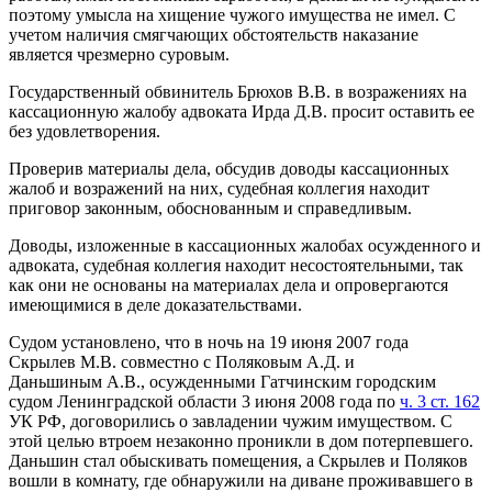
поэтому умысла на хищение чужого имущества не имел. С
учетом наличия смягчающих обстоятельств наказание
является чрезмерно суровым.
Государственный обвинитель Брюхов В.В. в возражениях на
кассационную жалобу адвоката Ирда Д.В. просит оставить ее
без удовлетворения.
Проверив материалы дела, обсудив доводы кассационных
жалоб и возражений на них, судебная коллегия находит
приговор законным, обоснованным и справедливым.
Доводы, изложенные в кассационных жалобах осужденного и
адвоката, судебная коллегия находит несостоятельными, так
как они не основаны на материалах дела и опровергаются
имеющимися в деле доказательствами.
Судом установлено, что в ночь на 19 июня 2007 года
Скрылев М.В. совместно с Поляковым А.Д. и
Даньшиным А.В., осужденными Гатчинским городским
судом Ленинградской области 3 июня 2008 года по
ч. 3 ст. 162
УК РФ, договорились о завладении чужим имуществом. С
этой целью втроем незаконно проникли в дом потерпевшего.
Даньшин стал обыскивать помещения, а Скрылев и Поляков
вошли в комнату, где обнаружили на диване проживавшего в