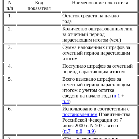
N
Код
Наименование показателя
п/п
показателя
1.
Остаток средств на начало
года
2.
Количество оштрафованных лиц
за отчетный период
нарастающим итогом (чел.)
3.
Сумма наложенных штрафов за
отчетный период нарастающим
итогом
4.
Поступило штрафов за отчетный
период нарастающим итогом
5.
Всего взыскано штрафов за
отчетный период нарастающим
итогом с учетом остатка
средств на начало года (
п.1
+
п.4
)
6.
Использовано в соответствии с
постановлением
Правительства
Российской Федерации от 7
июля 2000 г. N 507 - всего
(
п.7
+
п.8
+
п.9
)
7.
30% - перечислено органу