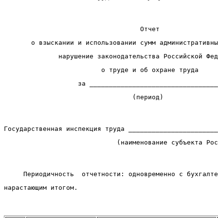
                                   Отчет               
       о взыскании и использовании сумм административны
              нарушение законодательства Российской Фед
                         о труде и об охране труда 
                   за _________________________________
                                 (период)
Государственная инспекция труда _______________________
                             (наименование субъекта Рос
     Периодичность  отчетности: одновременно с бухгалте
нарастающим итогом.