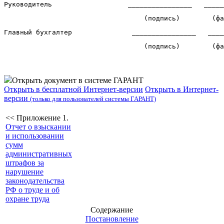
Руководитель                   ________________   _____
                                   (подпись)        (фа
Главный бухгалтер               ________________   ____
                                   (подпись)        (фа
Открыть документ в системе ГАРАНТ
Открыть в бесплатной Интернет-версии
Открыть в Интернет-
версии
(только для пользователей системы ГАРАНТ)
<< Приложение 1.
Отчет о взыскании
и использовании
сумм
административных
штрафов за
нарушение
законодательства
РФ о труде и об
охране труда
Содержание
Постановление