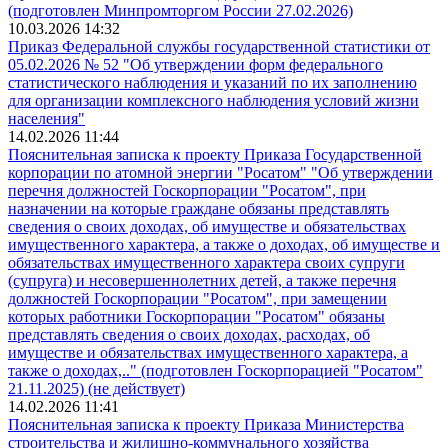
(подготовлен Минпромторгом России 27.02.2026)
10.03.2026 14:32
Приказ Федеральной службы государственной статистики от
05.02.2026 № 52 "Об утверждении форм федерального
статистического наблюдения и указаний по их заполнению
для организации комплексного наблюдения условий жизни
населения"
14.02.2026 11:44
Пояснительная записка к проекту Приказа Государственной
корпорации по атомной энергии "Росатом" "Об утверждении
перечня должностей Госкорпорации "Росатом", при
назначении на которые граждане обязаны представлять
сведения о своих доходах, об имуществе и обязательствах
имущественного характера, а также о доходах, об имуществе и
обязательствах имущественного характера своих супруги
(супруга) и несовершеннолетних детей, а также перечня
должностей Госкорпорации "Росатом", при замещении
которых работники Госкорпорации "Росатом" обязаны
представлять сведения о своих доходах, расходах, об
имуществе и обязательствах имущественного характера, а
также о доходах,.." (подготовлен Госкорпорацией "Росатом"
21.11.2025) (не действует)
14.02.2026 11:41
Пояснительная записка к проекту Приказа Министерства
строительства и жилищно-коммунального хозяйства