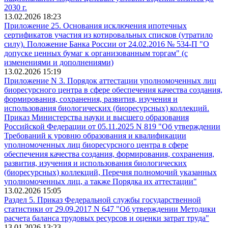
2030 г.
13.02.2026 18:23
Приложение 25. Основания исключения ипотечных
сертификатов участия из котировальных списков (утратило
силу). Положение Банка России от 24.02.2016 № 534-П "О
допуске ценных бумаг к организованным торгам" (с
изменениями и дополнениями)
13.02.2026 15:19
Приложение N 3. Порядок аттестации уполномоченных лиц
биоресурсного центра в сфере обеспечения качества создания,
формирования, сохранения, развития, изучения и
использования биологических (биоресурсных) коллекций.
Приказ Министерства науки и высшего образования
Российской Федерации от 05.11.2025 N 819 "Об утверждении
Требований к уровню образования и квалификации
уполномоченных лиц биоресурсного центра в сфере
обеспечения качества создания, формирования, сохранения,
развития, изучения и использования биологических
(биоресурсных) коллекций, Перечня полномочий указанных
уполномоченных лиц, а также Порядка их аттестации"
13.02.2026 15:05
Раздел 5. Приказ Федеральной службы государственной
статистики от 29.09.2017 N 647 "Об утверждении Методики
расчета баланса трудовых ресурсов и оценки затрат труда"
13.01.2026 13:23