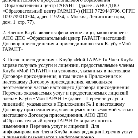
"Образовательный центр ГАРАНТ" (далее - АНО ДПО
«Образовательный центр ГАРАНТ») (ИНН 7729440796, ОГРН
1097799010704, адрес 119234, г. Москва, Ленинские горы,
дом. 1, стр. 77).
2. Членом Клуба является физическое лицо, заключившее с
АНО ДПО «Образовательный центр ГАРАНТ»настоящий
Договор присоединения и присоединившееся к Клубу «Мой
ГАРАНТ».
3. После присоединения к Клубу «Мой ГАРАНТ» Член Клуба
вправе получать услуги и лицензии, предоставляемые членам
Клуба «Мой ГАРАНТ» на условиях, указанных в настоящем
Договоре присоединения, в том числе в Приложениях к
настоящему Договору присоединения, являющихся
неотъемлемой частью настоящего Договора присоединения.
Перечень оказываемых услуг и предоставляемых лицензий
членам Клуба «Мой ГАРАНТ» (далее – Перечень услуг и
лицензий), указывается в Приложении № 1 к настоящему
Договору присоединения, являющемся неотъемлемой частью
настоящего Договора присоединения. АНО ДПО
«Образовательный центр ГАРАНТ» вправе вносить
изменения в Перечень услуг и лицензий. Для
информирования Члена Клуба новая редакция Перечня услуг
и лицензий размещается в информационно-