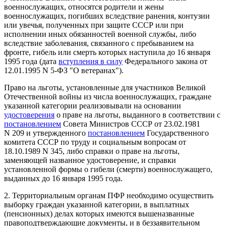
военнослужащих, относятся родители и жены
военнослужащих, погибших вследствие ранения, контузии
или увечья, полученных при защите СССР или при
исполнении иных обязанностей военной службы, либо
вследствие заболевания, связанного с пребыванием на
фронте, гибель или смерть которых наступила до 16 января
1995 года (дата
вступления в силу
Федерального закона от
12.01.1995 N 5-ФЗ "О ветеранах").
Право на льготы, установленные для участников Великой
Отечественной войны из числа военнослужащих, граждане
указанной категории реализовывали на основании
удостоверения
о праве на льготы, выданного в соответствии с
постановлением
Совета Министров СССР от 23.02.1981
N 209 и утвержденного
постановлением
Государственного
комитета СССР по труду и социальным вопросам от
18.10.1989 N 345, либо справки о праве на льготы,
заменяющей названное удостоверение, и справки
установленной формы о гибели (смерти) военнослужащего,
выданных до 16 января 1995 года.
2. Территориальным органам ПФР необходимо осуществить
выборку граждан указанной категории, в выплатных
(пенсионных) делах которых имеются вышеназванные
правоподтверждающие документы, и в беззаявительном