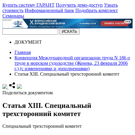
Купить систему ГАРАНТ
Получить демо-доступ
Узнать
стоимость
Информационный банк
Подобрать комплект
Семинары
ДОКУМЕНТ
Главная
Конвенция Международной организации труда N 186 о
труде в морском судоходстве (Женева, 23 февраля 2006
г.) (с изменениями и дополнениями)
Статья XIII. Специальный трехсторонний комитет
Поделиться документом
Статья XIII. Специальный
трехсторонний комитет
Специальный трехсторонний комитет