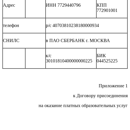
Адрес
ИНН 7729440796
КПП
772901001
телефон
р/с 40703810238180000934
СНИЛС
в ПАО СБЕРБАНК г. МОСКВА
к/с
БИК
30101810400000000225
044525225
Приложение 1
к Договору присоединения
на оказание платных образовательных услуг