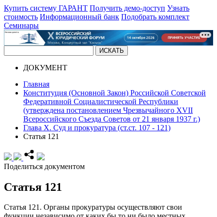
Купить систему ГАРАНТ
Получить демо-доступ
Узнать
стоимость
Информационный банк
Подобрать комплект
Семинары
ДОКУМЕНТ
Главная
Конституция (Основной Закон) Российской Советской
Федеративной Социалистической Республики
(утверждена постановлением Чрезвычайного XVII
Всероссийского Съезда Советов от 21 января 1937 г.)
Глава Х. Суд и прокуратура (ст.ст. 107 - 121)
Статья 121
Поделиться документом
Статья 121
Статья 121.
Органы прокуратуры осуществляют свои
функции независимо от каких бы то ни было местных