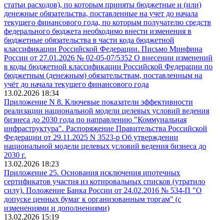
статьи расходов), по которым приняты бюджетные и (или)
денежные обязательства, поставленные на учет до начала
текущего финансового года, по которым получателю средств
федерального бюджета необходимо внести изменения в
бюджетные обязательства в части кода бюджетной
классификации Российской Федерации. Письмо Минфина
России от 27.01.2026 № 02-05-07/5352 О внесении изменений
в коды бюджетной классификации Российской Федерации по
бюджетным (денежным) обязательствам, поставленным на
учёт до начала текущего финансового года
13.02.2026 18:34
Приложение N 8. Ключевые показатели эффективности
реализации национальной модели целевых условий ведения
бизнеса до 2030 года по направлению "Коммунальная
инфраструктура". Распоряжение Правительства Российской
Федерации от 29.11.2025 N 3523-р Об утверждении
национальной модели целевых условий ведения бизнеса до
2030 г.
13.02.2026 18:23
Приложение 25. Основания исключения ипотечных
сертификатов участия из котировальных списков (утратило
силу). Положение Банка России от 24.02.2016 № 534-П "О
допуске ценных бумаг к организованным торгам" (с
изменениями и дополнениями)
13.02.2026 15:19