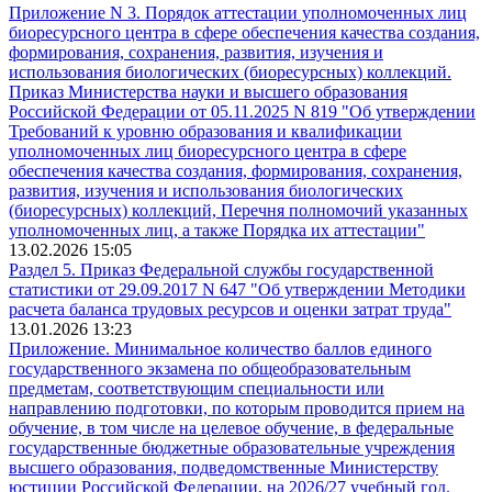
Приложение N 3. Порядок аттестации уполномоченных лиц
биоресурсного центра в сфере обеспечения качества создания,
формирования, сохранения, развития, изучения и
использования биологических (биоресурсных) коллекций.
Приказ Министерства науки и высшего образования
Российской Федерации от 05.11.2025 N 819 "Об утверждении
Требований к уровню образования и квалификации
уполномоченных лиц биоресурсного центра в сфере
обеспечения качества создания, формирования, сохранения,
развития, изучения и использования биологических
(биоресурсных) коллекций, Перечня полномочий указанных
уполномоченных лиц, а также Порядка их аттестации"
13.02.2026 15:05
Раздел 5. Приказ Федеральной службы государственной
статистики от 29.09.2017 N 647 "Об утверждении Методики
расчета баланса трудовых ресурсов и оценки затрат труда"
13.01.2026 13:23
Приложение. Минимальное количество баллов единого
государственного экзамена по общеобразовательным
предметам, соответствующим специальности или
направлению подготовки, по которым проводится прием на
обучение, в том числе на целевое обучение, в федеральные
государственные бюджетные образовательные учреждения
высшего образования, подведомственные Министерству
юстиции Российской Федерации, на 2026/27 учебный год.