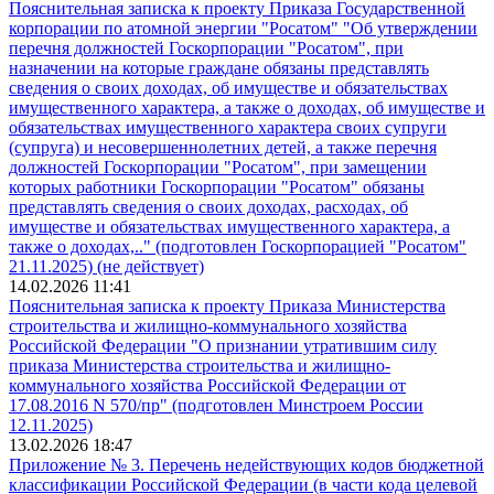
Пояснительная записка к проекту Приказа Государственной
корпорации по атомной энергии "Росатом" "Об утверждении
перечня должностей Госкорпорации "Росатом", при
назначении на которые граждане обязаны представлять
сведения о своих доходах, об имуществе и обязательствах
имущественного характера, а также о доходах, об имуществе и
обязательствах имущественного характера своих супруги
(супруга) и несовершеннолетних детей, а также перечня
должностей Госкорпорации "Росатом", при замещении
которых работники Госкорпорации "Росатом" обязаны
представлять сведения о своих доходах, расходах, об
имуществе и обязательствах имущественного характера, а
также о доходах,.." (подготовлен Госкорпорацией "Росатом"
21.11.2025) (не действует)
14.02.2026 11:41
Пояснительная записка к проекту Приказа Министерства
строительства и жилищно-коммунального хозяйства
Российской Федерации "О признании утратившим силу
приказа Министерства строительства и жилищно-
коммунального хозяйства Российской Федерации от
17.08.2016 N 570/пр" (подготовлен Минстроем России
12.11.2025)
13.02.2026 18:47
Приложение № 3. Перечень недействующих кодов бюджетной
классификации Российской Федерации (в части кода целевой