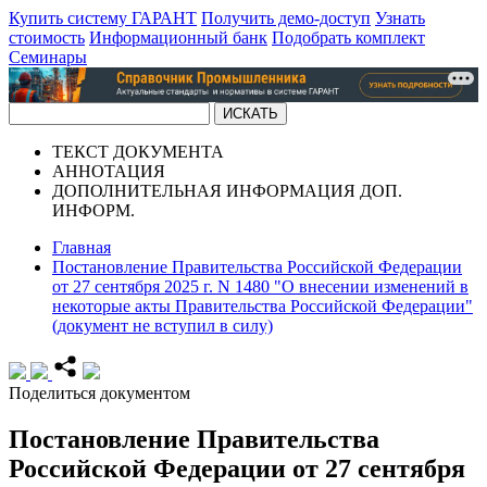
Купить систему ГАРАНТ
Получить демо-доступ
Узнать
стоимость
Информационный банк
Подобрать комплект
Семинары
ТЕКСТ
ДОКУМЕНТА
АННОТАЦИЯ
ДОПОЛНИТЕЛЬНАЯ ИНФОРМАЦИЯ
ДОП.
ИНФОРМ.
Главная
Постановление Правительства Российской Федерации
от 27 сентября 2025 г. N 1480 "О внесении изменений в
некоторые акты Правительства Российской Федерации"
(документ не вступил в силу)
Поделиться документом
Постановление Правительства
Российской Федерации от 27 сентября