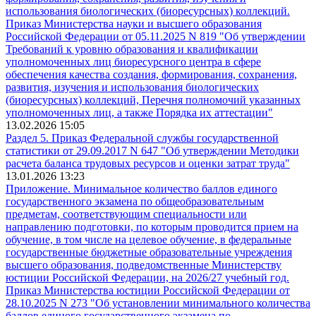
использования биологических (биоресурсных) коллекций.
Приказ Министерства науки и высшего образования
Российской Федерации от 05.11.2025 N 819 "Об утверждении
Требований к уровню образования и квалификации
уполномоченных лиц биоресурсного центра в сфере
обеспечения качества создания, формирования, сохранения,
развития, изучения и использования биологических
(биоресурсных) коллекций, Перечня полномочий указанных
уполномоченных лиц, а также Порядка их аттестации"
13.02.2026 15:05
Раздел 5. Приказ Федеральной службы государственной
статистики от 29.09.2017 N 647 "Об утверждении Методики
расчета баланса трудовых ресурсов и оценки затрат труда"
13.01.2026 13:23
Приложение. Минимальное количество баллов единого
государственного экзамена по общеобразовательным
предметам, соответствующим специальности или
направлению подготовки, по которым проводится прием на
обучение, в том числе на целевое обучение, в федеральные
государственные бюджетные образовательные учреждения
высшего образования, подведомственные Министерству
юстиции Российской Федерации, на 2026/27 учебный год.
Приказ Министерства юстиции Российской Федерации от
28.10.2025 N 273 "Об установлении минимального количества
баллов единого государственного экзамена по