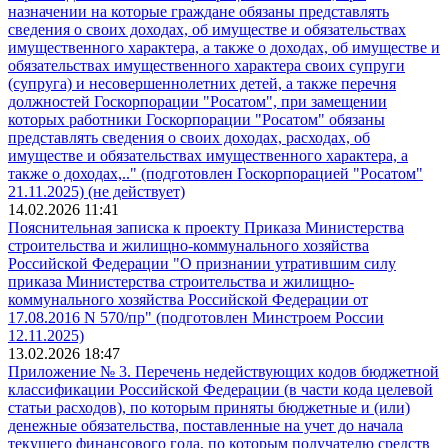
назначении на которые граждане обязаны представлять
сведения о своих доходах, об имуществе и обязательствах
имущественного характера, а также о доходах, об имуществе и
обязательствах имущественного характера своих супруги
(супруга) и несовершеннолетних детей, а также перечня
должностей Госкорпорации "Росатом", при замещении
которых работники Госкорпорации "Росатом" обязаны
представлять сведения о своих доходах, расходах, об
имуществе и обязательствах имущественного характера, а
также о доходах,.." (подготовлен Госкорпорацией "Росатом"
21.11.2025) (не действует)
14.02.2026 11:41
Пояснительная записка к проекту Приказа Министерства
строительства и жилищно-коммунального хозяйства
Российской Федерации "О признании утратившим силу
приказа Министерства строительства и жилищно-
коммунального хозяйства Российской Федерации от
17.08.2016 N 570/пр" (подготовлен Минстроем России
12.11.2025)
13.02.2026 18:47
Приложение № 3. Перечень недействующих кодов бюджетной
классификации Российской Федерации (в части кода целевой
статьи расходов), по которым приняты бюджетные и (или)
денежные обязательства, поставленные на учет до начала
текущего финансового года, по которым получателю средств