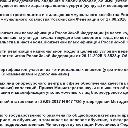
язаны представлять сведения о своих доходах, об имуществе
мущественного характера своих супруги (супруга) и несоверш
работники Госкорпорации "Росатом" обязаны представлять с
е о доходах,.." (подготовлен Госкорпорацией "Росатом" 21.11.
ерства строительства и жилищно-коммунального хозяйства Ро
ммунального хозяйства Российской Федерации от 17.08.2016 
юджетной классификации Российской Федерации (в части код
вленные на учет до начала текущего финансового года, по к
ельства в части кода бюджетной классификации Российской 
джетной классификации Российской Федерации по бюджетным 
сти реализации национальной модели целевых условий веден
авительства Российской Федерации от 29.11.2025 N 3523-р 
ертификатов участия из котировальных списков (утратило сил
 (с изменениями и дополнениями)
ых лиц биоресурсного центра в сфере обеспечения качества 
рсных) коллекций. Приказ Министерства науки и высшего обр
ания и квалификации уполномоченных лиц биоресурсного цен
использования биологических (биоресурсных) коллекций, Пе
ной статистики от 29.09.2017 N 647 "Об утверждении Методи
ого государственного экзамена по общеобразовательным пр
рием на обучение, в том числе на целевое обучение, в фед
, подведомственные Министерству юстиции Российской Федер