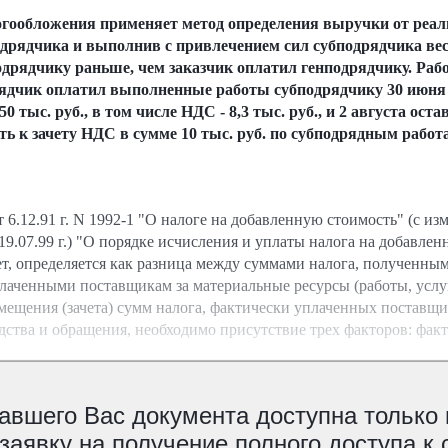
гообложения применяет метод определения выручки от реализ
одрядчика и выполнив с привлечением сил субподрядчика вес
рядчику раньше, чем заказчик оплатил генподрядчику. Работ
рядчик оплатил выполненные работы субподрядчику 30 июня в 
0 тыс. руб., в том числе НДС - 8,3 тыс. руб., и 2 августа оста
ть к зачету НДС в сумме 10 тыс. руб. по субподрядным рабо
 6.12.91 г. N 1992-1 "О налоге на добавленную стоимость" (с и
т 19.07.99 г.) "О порядке исчисления и уплаты налога на добавл
т, определяется как разница между суммами налога, полученным
плаченными поставщикам за материальные ресурсы (работы, услу
мещения (зачета) сумм налога, фактически уплаченных поставщи
дства и обращения, необходимо присутствие трех факторов: фак
авшего Вас документа доступна только
аявку на получение полного доступа к 