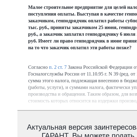
Малое строительное предприятие для целей нало
поступления оплаты. Выступая в качестве генп
заказчиком, генподрядчик оплатил работы субпод
тыс. руб., приняты заказчиком 25 июня, генпод
руб., а заказчик заплатил генподрядчику 6 июля 5
руб. Имеет ли право генподрядчик в июне приня
на то что заказчик оплатил эти работы позже?
Согласно
п. 2 ст. 7
Закона Российской Федерации от
Госналогслужбы России от 11.10.95 г. N 39 (ред. о
сумма этого налога, подлежащая внесению в бюдже
(работы, услуги), и суммами налога, фактически у
производства и обращения. Таким образом, для воз
стоимость которых относится на издержки произво
Актуальная версия заинтересов
ГАРАНТ. Вы можете подать з