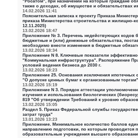
"Росатом", при назначении на которые граждане об
также о доходах, об имуществе и обязательствах и
Госкорпорации "Росатом", при замещении которых 
14.02.2026 11:41
и обязательствах имущественного характера, а такж
Пояснительная записка к проекту Приказа Минист
приказа Министерства строительства и жилищно-ко
12.11.2025)
13.02.2026 18:47
Приложение № 3. Перечень недействующих кодов б
бюджетные и (или) денежные обязательства, поста
необходимо внести изменения в бюджетные обязат
№ 02-05-07/5352 О внесении изменений в коды бю
13.02.2026 18:34
до начала текущего финансового года
Приложение N 8. Ключевые показатели эффективно
"Коммунальная инфраструктура". Распоряжение Пр
условий ведения бизнеса до 2030 г.
13.02.2026 18:23
Приложение 25. Основания исключения ипотечных с
"О допуске ценных бумаг к организованным торгам"
13.02.2026 15:19
Приложение N 3. Порядок аттестации уполномоченн
изучения и использования биологических (биоресу
819 "Об утверждении Требований к уровню образов
формирования, сохранения, развития, изучения и 
13.02.2026 15:05
также Порядка их аттестации"
Раздел 5. Приказ Федеральной службы государствен
затрат труда"
13.01.2026 13:23
Приложение. Минимальное количество баллов един
направлению подготовки, по которым проводится п
образовательные учреждения высшего образования