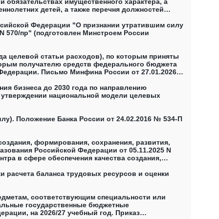
 и обязательствах имущественного характера, а
еннолетних детей, а также перечня должностей
ведения о своих доходах, расходах, об имуществе
2025) (не действует)
ссийской Федерации "О признании утратившим силу
N 570/пр" (подготовлен Минстроем России
а целевой статьи расходов), по которым приняты
оторым получателю средств федерального бюджета
Федерации. Письмо Минфина России от 27.01.2026
(денежным) обязательствам, поставленным на учёт
ия бизнеса до 2030 года по направлению
Об утверждении национальной модели целевых
у). Положение Банка России от 24.02.2016 № 534-П
создания, формирования, сохранения, развития,
азования Российской Федерации от 05.11.2025 N
тра в сфере обеспечения качества создания,
речня полномочий указанных уполномоченных лиц, а
ки расчета баланса трудовых ресурсов и оценки
едметам, соответствующим специальности или
еральные государственные бюджетные
ации, на 2026/27 учебный год. Приказ