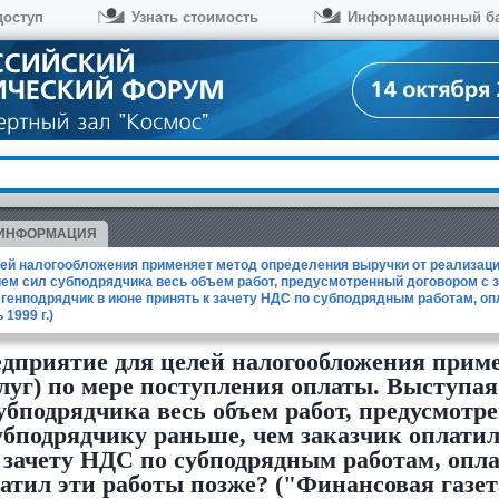
доступ
Узнать стоимость
Информационный б
 ИНФОРМАЦИЯ
ей налогообложения применяет метод определения выручки от реализации 
ием сил субподрядчика весь объем работ, предусмотренный договором с 
 генподрядчик в июне принять к зачету НДС по субподрядным работам, оп
1999 г.)
едприятие для целей налогообложения прим
слуг) по мере поступления оплаты. Выступая
бподрядчика весь объем работ, предусмотр
убподрядчику раньше, чем заказчик оплатил
 зачету НДС по субподрядным работам, опл
атил эти работы позже? ("Финансовая газета"