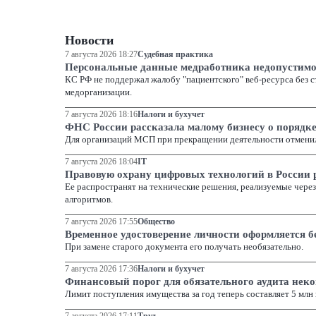
Новости
7 августа 2026 18:27
Судебная практика
Персональные данные медработника недопустимо 
КС РФ не поддержал жалобу "пациентского" веб-ресурса без с
медорганизации.
7 августа 2026 18:16
Налоги и бухучет
ФНС России рассказала малому бизнесу о поряд
Для организаций МСП при прекращении деятельности отмени
7 августа 2026 18:04
IT
Правовую охрану цифровых технологий в России р
Ее распространят на технические решения, реализуемые чере
алгоритмов.
7 августа 2026 17:55
Общество
Временное удостоверение личности оформляется б
При замене старого документа его получать необязательно.
7 августа 2026 17:36
Налоги и бухучет
Финансовый порог для обязательного аудита нек
Лимит поступления имущества за год теперь составляет 5 млн 