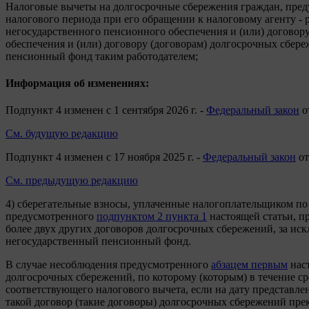
Налоговые вычеты на долгосрочные сбережения граждан, пре
налогового периода при его обращении к налоговому агенту -
негосударственного пенсионного обеспечения и (или) договору
обеспечения и (или) договору (договорам) долгосрочных сбер
пенсионный фонд таким работодателем;
Информация об изменениях:
Подпункт 4 изменен с 1 сентября 2026 г. -
Федеральный закон
о
См. будущую редакцию
Подпункт 4 изменен с 17 ноября 2025 г. -
Федеральный закон
от
См. предыдущую редакцию
4) сберегательные взносы, уплаченные налогоплательщиком по
предусмотренного
подпунктом 2 пункта 1
настоящей статьи, п
более двух других договоров долгосрочных сбережений, за и
негосударственный пенсионный фонд.
В случае несоблюдения предусмотренного
абзацем первым
наст
долгосрочных сбережений, по которому (которым) в течение ср
соответствующего налогового вычета, если на дату представл
такой договор (такие договоры) долгосрочных сбережений пре