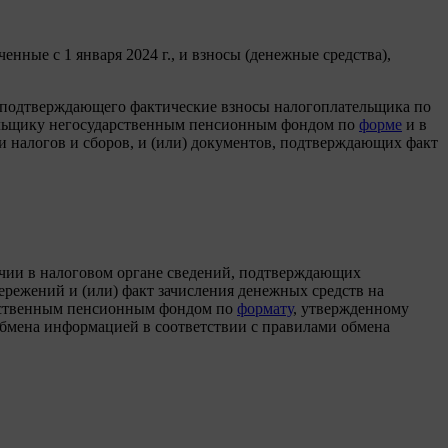
енные с 1 января 2024 г., и взносы (денежные средства),
 подтверждающего фактические взносы налогоплательщика по
тельщику негосударственным пенсионным фондом по
форме
и в
 налогов и сборов, и (или) документов, подтверждающих факт
ичии в налоговом органе сведений, подтверждающих
ережений и (или) факт зачисления денежных средств на
арственным пенсионным фондом по
формату
, утвержденному
обмена информацией в соответствии с правилами обмена