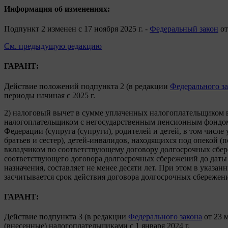
Информация об изменениях:
Подпункт 2 изменен с 17 ноября 2025 г. -
Федеральный закон
от
См. предыдущую редакцию
ГАРАНТ:
Действие положений подпункта 2 (в редакции
Федерального з
периоды начиная с 2025 г.
2) налоговый вычет в сумме уплаченных налогоплательщиком 
налогоплательщиком с негосударственным пенсионным фондом в
Федерации (супруга (супруги), родителей и детей, в том чис
братьев и сестер), детей-инвалидов, находящихся под опекой 
вкладчиком по соответствующему договору долгосрочных сбере
соответствующего договора долгосрочных сбережений до даты 
назначения, составляет не менее десяти лет. При этом в ука
засчитывается срок действия договора долгосрочных сбережен
ГАРАНТ:
Действие подпункта 3 (в редакции
Федерального закона
от 23 м
(внесенные) налогоплательщиками с 1 января 2024 г.