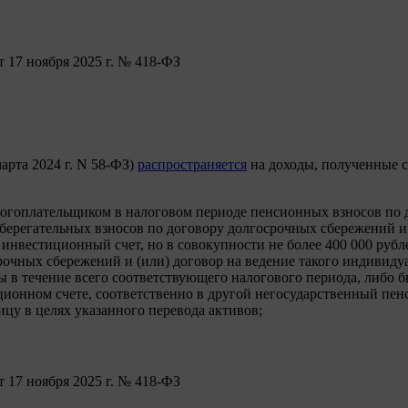
т 17 ноября 2025 г. № 418-ФЗ
арта 2024 г. N 58-ФЗ)
распространяется
на доходы, полученные с 
огоплательщиком в налоговом периоде пенсионных взносов по д
ерегательных взносов по договору долгосрочных сбережений и 
нвестиционный счет, но в совокупности не более 400 000 рубле
рочных сбережений и (или) договор на ведение такого индивид
ы в течение всего соответствующего налогового периода, либо
ционном счете, соответственно в другой негосударственный п
цу в целях указанного перевода активов;
т 17 ноября 2025 г. № 418-ФЗ