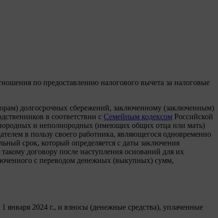
тношения по предоставлению налогового вычета за налоговые
ворам) долгосрочных сбережений, заключенному (заключенным)
одственников в соответствии с
Семейным кодексом
Российской
олнородных и неполнородных (имеющих общих отца или мать)
одателем в пользу своего работника, являющегося одновременно
льный срок, который определяется с даты заключения
 такому договору после наступления оснований для их
ключенного с переводом денежных (выкупных) сумм,
1 января 2024 г., и взносы (денежные средства), уплаченные