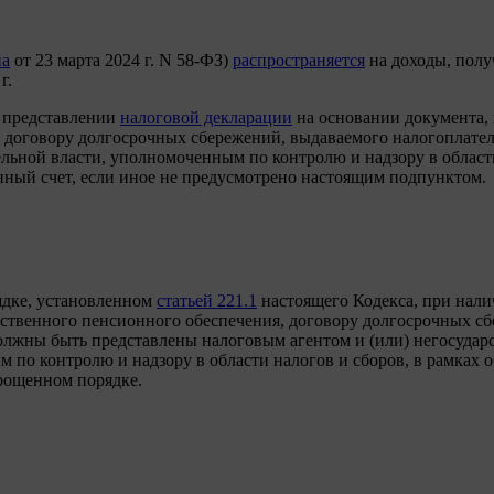
на
от 23 марта 2024 г. N 58-ФЗ)
распространяется
на доходы, получ
г.
и представлении
налоговой декларации
на основании документа,
по договору долгосрочных сбережений, выдаваемого налогопла
льной власти, уполномоченным по контролю и надзору в области
ный счет, если иное не предусмотрено настоящим подпунктом.
ядке, установленном
статьей 221.1
настоящего Кодекса, при нал
ственного пенсионного обеспечения, договору долгосрочных сб
олжны быть представлены налоговым агентом и (или) негосуд
по контролю и надзору в области налогов и сборов, в рамках 
рощенном порядке.