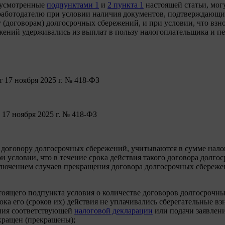
дусмотренные
подпунктами 1
и
2 пункта 1
настоящей статьи, мог
 работодателю при условии наличия документов, подтверждающих
 (договорам) долгосрочных сбережений, и при условии, что взн
ежений удерживались из выплат в пользу налогоплательщика и 
т 17 ноября 2025 г. № 418-ФЗ
 17 ноября 2025 г. № 418-ФЗ
 договору долгосрочных сбережений, учитываются в сумме нало
ри условии, что в течение срока действия такого договора дол
сключением случаев прекращения договора долгосрочных сбереж
оящего подпункта условия о количестве договоров долгосрочны
ока его (сроков их) действия не уплачивались сберегательные в
ения соответствующей
налоговой декларации
или подачи заявлени
кращен (прекращены);