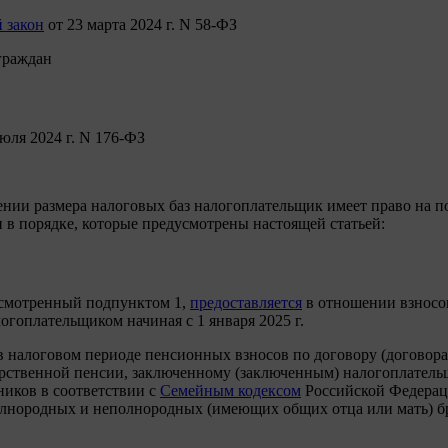
 закон
от 23 марта 2024 г. N 58-ФЗ
граждан
юля 2024 г. N 176-ФЗ
лении размера налоговых баз налогоплательщик имеет право на
 в порядке, которые предусмотрены настоящей статьей:
усмотренный подпунктом 1,
предоставляется
в отношении взносов
гоплательщиком начиная с 1 января 2025 г.
 налоговом периоде пенсионных взносов по договору (договора
ственной пенсии, заключенному (заключенным) налогоплатель
нников в соответствии с
Семейным кодексом
Российской Федерации
лнородных и неполнородных (имеющих общих отца или мать) бра