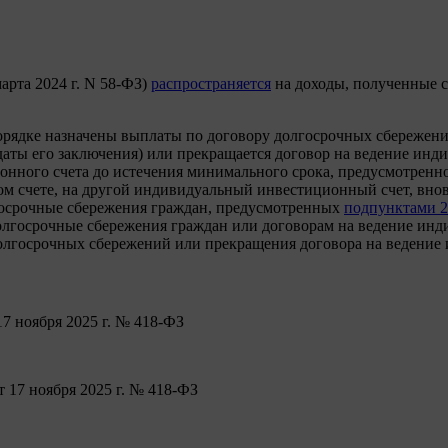
арта 2024 г. N 58-ФЗ)
распространяется
на доходы, полученные с 
порядке назначены выплаты по договору долгосрочных сбережени
даты его заключения) или прекращается договор на ведение инд
онного счета до истечения минимального срока, предусмотренн
м счете, на другой индивидуальный инвестиционный счет, внов
лгосрочные сбережения граждан, предусмотренных
подпунктами 2
долгосрочные сбережения граждан или договорам на ведение ин
долгосрочных сбережений или прекращения договора на ведение
17 ноября 2025 г. № 418-ФЗ
т 17 ноября 2025 г. № 418-ФЗ