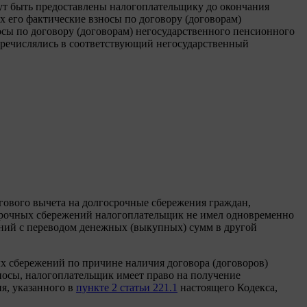
ут быть предоставлены налогоплательщику до окончания
 его фактические взносы по договору (договорам)
осы по договору (договорам) негосударственного пенсионного
перечислялись в соответствующий негосударственный
гового вычета на долгосрочные сбережения граждан,
госрочных сбережений налогоплательщик не имел одновременно
ений с переводом денежных (выкупных) сумм в другой
х сбережений по причине наличия договора (договоров)
зносы, налогоплательщик имеет право на получение
я, указанного в
пункте 2 статьи 221.1
настоящего Кодекса,