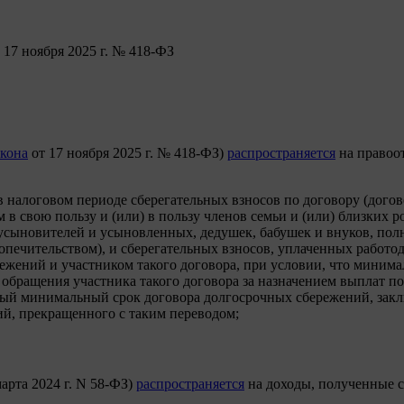
 17 ноября 2025 г. № 418-ФЗ
акона
от 17 ноября 2025 г. № 418-ФЗ)
распространяется
на правоо
в налоговом периоде сберегательных взносов по договору (дого
 свою пользу и (или) в пользу членов семьи и (или) близких р
ле усыновителей и усыновленных, дедушек, бабушек и внуков, п
(попечительством), и сберегательных взносов, уплаченных работ
жений и участником такого договора, при условии, что минима
обращения участника такого договора за назначением выплат по
занный минимальный срок договора долгосрочных сбережений, за
ий, прекращенного с таким переводом;
арта 2024 г. N 58-ФЗ)
распространяется
на доходы, полученные с 