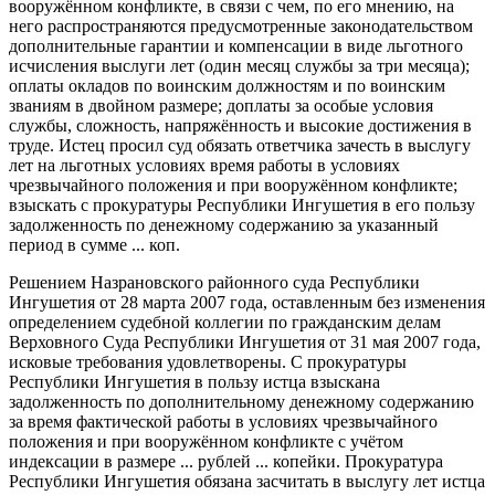
вооружённом конфликте, в связи с чем, по его мнению, на
него распространяются предусмотренные законодательством
дополнительные гарантии и компенсации в виде льготного
исчисления выслуги лет (один месяц службы за три месяца);
оплаты окладов по воинским должностям и по воинским
званиям в двойном размере; доплаты за особые условия
службы, сложность, напряжённость и высокие достижения в
труде. Истец просил суд обязать ответчика зачесть в выслугу
лет на льготных условиях время работы в условиях
чрезвычайного положения и при вооружённом конфликте;
взыскать с прокуратуры Республики Ингушетия в его пользу
задолженность по денежному содержанию за указанный
период в сумме ... коп.
Решением Назрановского районного суда Республики
Ингушетия от 28 марта 2007 года, оставленным без изменения
определением судебной коллегии по гражданским делам
Верховного Суда Республики Ингушетия от 31 мая 2007 года,
исковые требования удовлетворены. С прокуратуры
Республики Ингушетия в пользу истца взыскана
задолженность по дополнительному денежному содержанию
за время фактической работы в условиях чрезвычайного
положения и при вооружённом конфликте с учётом
индексации в размере ... рублей ... копейки. Прокуратура
Республики Ингушетия обязана засчитать в выслугу лет истца