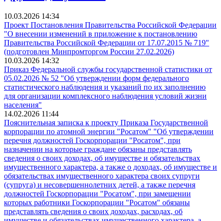
10.03.2026 14:34
Проект Постановления Правительства Российской Федерации
"О внесении изменений в приложение к постановлению
Правительства Российской Федерации от 17.07.2015 № 719"
(подготовлен Минпромторгом России 27.02.2026)
10.03.2026 14:32
Приказ Федеральной службы государственной статистики от
05.02.2026 № 52 "Об утверждении форм федерального
статистического наблюдения и указаний по их заполнению
для организации комплексного наблюдения условий жизни
населения"
14.02.2026 11:44
Пояснительная записка к проекту Приказа Государственной
корпорации по атомной энергии "Росатом" "Об утверждении
перечня должностей Госкорпорации "Росатом", при
назначении на которые граждане обязаны представлять
сведения о своих доходах, об имуществе и обязательствах
имущественного характера, а также о доходах, об имуществе и
обязательствах имущественного характера своих супруги
(супруга) и несовершеннолетних детей, а также перечня
должностей Госкорпорации "Росатом", при замещении
которых работники Госкорпорации "Росатом" обязаны
представлять сведения о своих доходах, расходах, об
имуществе и обязательствах имущественного характера, а