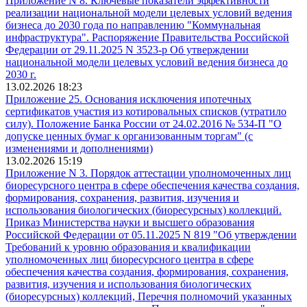
Приложение N 8. Ключевые показатели эффективности
реализации национальной модели целевых условий ведения
бизнеса до 2030 года по направлению "Коммунальная
инфраструктура". Распоряжение Правительства Российской
Федерации от 29.11.2025 N 3523-р Об утверждении
национальной модели целевых условий ведения бизнеса до
2030 г.
13.02.2026 18:23
Приложение 25. Основания исключения ипотечных
сертификатов участия из котировальных списков (утратило
силу). Положение Банка России от 24.02.2016 № 534-П "О
допуске ценных бумаг к организованным торгам" (с
изменениями и дополнениями)
13.02.2026 15:19
Приложение N 3. Порядок аттестации уполномоченных лиц
биоресурсного центра в сфере обеспечения качества создания,
формирования, сохранения, развития, изучения и
использования биологических (биоресурсных) коллекций.
Приказ Министерства науки и высшего образования
Российской Федерации от 05.11.2025 N 819 "Об утверждении
Требований к уровню образования и квалификации
уполномоченных лиц биоресурсного центра в сфере
обеспечения качества создания, формирования, сохранения,
развития, изучения и использования биологических
(биоресурсных) коллекций, Перечня полномочий указанных