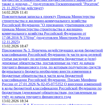
также о доходах,.." (подготовлен Госкорпорацией "Росатом"
21.11.2025) (не действует)
14.02.2026 11:41
Пояснительная записка к проекту Приказа Министерства
строительства и жилищно-коммунального хозяйства
Российской Федерации "О признании утратившим силу
приказа Министерства строительства и жилищно-
коммунального хозяйства Российской Федерации от
17.08.2016 N 570/пр" (подготовлен Минстроем России
12.11.2025)
13.02.2026 18:47
Приложение № 3. Перечень недействующих кодов бюджетной
классификации Российской Федерации (в части кода целевой
статьи расходов), по которым приняты бюджетные и (или)
денежные обязательства, поставленные на учет до начала
текущего финансового года, по которым получателю средств
федерального бюджета необходимо внести изменения в
бюджетные обязательства в части кода бюджетной
классификации Российской Федерации. Письмо Минфина
России от 27.01.2026 № 02-05-07/5352 О внесении изменений
в коды бюджетной классификации Российской Федерации по
бюджетным (денежным) обязательствам, поставленным на
учёт до начала текущего финансового года
13.02.2026 18:34