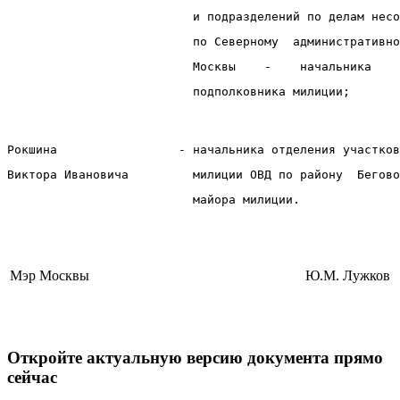
                          и подразделений по делам несо
                          по Северному  административно
                          Москвы    -    начальника    
                          подполковника милиции;
Рокшина                 - начальника отделения участков
Виктора Ивановича         милиции ОВД по району  Бегово
                          майора милиции.
Мэр Москвы
Ю.М. Лужков
Откройте актуальную версию документа прямо
сейчас