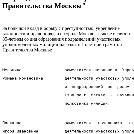
Правительства Москвы"
За большой вклад в борьбу с преступностью, укрепление
законности и правопорядка в городе Москве, а также в связи с
85-летием со дня образования подразделений участковых
уполномоченных милиции наградить Почетной грамотой
Правительства Москвы:
Мельника                - заместителя начальника  Управ
Романа Романовича         деятельности участковых уполн
                          и  подразделений  по  делам  
                          ГУВД по г. Москве  -  начальн
                          полковника милиции;
Полякова                - заместителя   начальника   от
Игоря Ивановича           деятельности участковых уполн