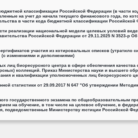
юджетной классификации Российской Федерации (в части код
вленные на учет до начала текущего финансового года, по к
ельства в части кода бюджетной классификации Российской 
джетной классификации Российской Федерации по бюджетным 
сти реализации национальной модели целевых условий веден
авительства Российской Федерации от 29.11.2025 N 3523-р 
ертификатов участия из котировальных списков (утратило сил
 (с изменениями и дополнениями)
ых лиц биоресурсного центра в сфере обеспечения качества 
рсных) коллекций. Приказ Министерства науки и высшего обр
ания и квалификации уполномоченных лиц биоресурсного цен
использования биологических (биоресурсных) коллекций, Пе
ной статистики от 29.09.2017 N 647 "Об утверждении Методи
ого государственного экзамена по общеобразовательным пр
рием на обучение, в том числе на целевое обучение, в фед
, подведомственные Министерству юстиции Российской Федер
.10.2025 N 273 "Об установлении минимального количества б
 специальности или направлению подготовки, по которым пр
ые бюджетные образовательные учреждения высшего образов