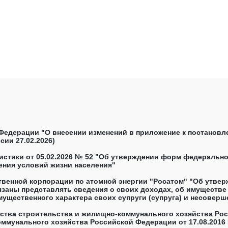
Федерации "О внесении изменений в приложение к постанов
сии 27.02.2026)
стики от 05.02.2026 № 52 "Об утверждении форм федеральног
ения условий жизни населения"
ственной корпорации по атомной энергии "Росатом" "Об утве
язаны представлять сведения о своих доходах, об имуществе
мущественного характера своих супруги (супруга) и несоверш
работники Госкорпорации "Росатом" обязаны представлять с
е о доходах,.." (подготовлен Госкорпорацией "Росатом" 21.11.
ерства строительства и жилищно-коммунального хозяйства Ро
ммунального хозяйства Российской Федерации от 17.08.2016 