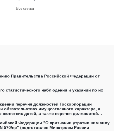
Все статьи
лению Правительства Российской Федерации от
о статистического наблюдения и указаний по их
рждении перечня должностей Госкорпорации
 и обязательствах имущественного характера, а
еннолетних детей, а также перечня должностей
ведения о своих доходах, расходах, об имуществе
2025) (не действует)
ссийской Федерации "О признании утратившим силу
N 570/пр" (подготовлен Минстроем России