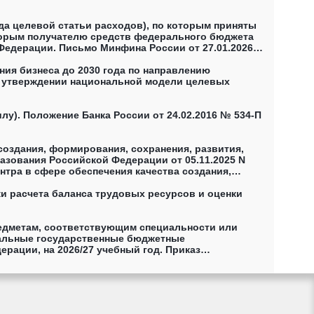
а целевой статьи расходов), по которым приняты
оторым получателю средств федерального бюджета
Федерации. Письмо Минфина России от 27.01.2026
(денежным) обязательствам, поставленным на учёт
ия бизнеса до 2030 года по направлению
Об утверждении национальной модели целевых
у). Положение Банка России от 24.02.2016 № 534-П
создания, формирования, сохранения, развития,
азования Российской Федерации от 05.11.2025 N
тра в сфере обеспечения качества создания,
речня полномочий указанных уполномоченных лиц, а
ки расчета баланса трудовых ресурсов и оценки
едметам, соответствующим специальности или
еральные государственные бюджетные
ации, на 2026/27 учебный год. Приказ
аллов единого государственного экзамена по
оводится прием на обучение, в том числе на
ания, подведомственные Министерству юстиции