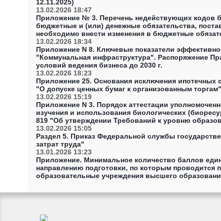
12.11.2025)
13.02.2026 18:47
Приложение № 3. Перечень недействующих кодов б
бюджетные и (или) денежные обязательства, поста
необходимо внести изменения в бюджетные обязат
№ 02-05-07/5352 О внесении изменений в коды бю
13.02.2026 18:34
до начала текущего финансового года
Приложение N 8. Ключевые показатели эффективно
"Коммунальная инфраструктура". Распоряжение Пр
условий ведения бизнеса до 2030 г.
13.02.2026 18:23
Приложение 25. Основания исключения ипотечных с
"О допуске ценных бумаг к организованным торгам"
13.02.2026 15:19
Приложение N 3. Порядок аттестации уполномоченн
изучения и использования биологических (биоресу
819 "Об утверждении Требований к уровню образов
формирования, сохранения, развития, изучения и 
13.02.2026 15:05
также Порядка их аттестации"
Раздел 5. Приказ Федеральной службы государствен
затрат труда"
13.01.2026 13:23
Приложение. Минимальное количество баллов един
направлению подготовки, по которым проводится п
образовательные учреждения высшего образования
Министерства юстиции Российской Федерации от 28
общеобразовательным предметам, соответствующим
целевое обучение, в федеральные государственн
Российской Федерации, на 2026/27 учебный год"