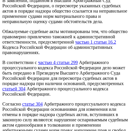
В заявлении, поданном в Высший Арбитражный Суд
Российской Федерации, о пересмотре указанных судебных
актов в порядке надзора общество ссылается на неправильное
применение судами норм материального права и
неправильную оценку судами обстоятельств дела.
Обжалуемые судебные акты мотивированы тем, что общество
правомерно привлечено таможней к административной
ответственности, предусмотренной
частью 1 статьи 16.2
Кодекса Российской Федерации об административных
правонарушениях.
В соответствии с
частью 4 статьи 299
Арбитражного
процессуального кодекса Российской Федерации дело может
быть передано в Президиум Высшего Арбитражного Суда
Российской Федерации для пересмотра судебных актов в
порядке надзора при наличии оснований, предусмотренных
статьей 304
Арбитражного процессуального кодекса
Российской Федерации.
Согласно
статье 304
Арбитражного процессуального кодекса
Российской Федерации основаниями для изменения или
отмены в порядке надзора судебных актов, вступивших в
законную силу являются: нарушение оспариваемым судебным
актом единообразия в толковании и применении
арбитражными судами норм права; нарушение прав и свобод