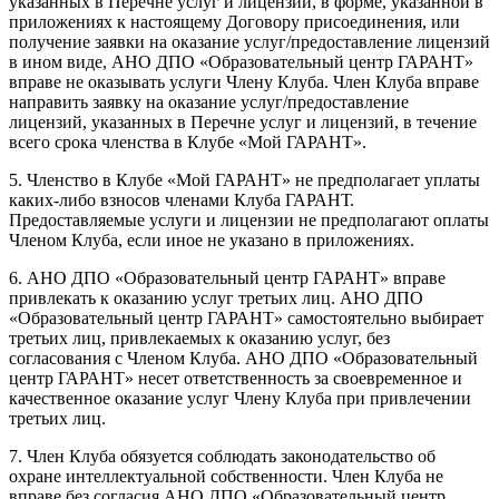
указанных в Перечне услуг и лицензий, в форме, указанной в
приложениях к настоящему Договору присоединения, или
получение заявки на оказание услуг/предоставление лицензий
в ином виде, АНО ДПО «Образовательный центр ГАРАНТ»
вправе не оказывать услуги Члену Клуба. Член Клуба вправе
направить заявку на оказание услуг/предоставление
лицензий, указанных в Перечне услуг и лицензий, в течение
всего срока членства в Клубе «Мой ГАРАНТ».
5. Членство в Клубе «Мой ГАРАНТ» не предполагает уплаты
каких-либо взносов членами Клуба ГАРАНТ.
Предоставляемые услуги и лицензии не предполагают оплаты
Членом Клуба, если иное не указано в приложениях.
6. АНО ДПО «Образовательный центр ГАРАНТ» вправе
привлекать к оказанию услуг третьих лиц. АНО ДПО
«Образовательный центр ГАРАНТ» самостоятельно выбирает
третьих лиц, привлекаемых к оказанию услуг, без
согласования с Членом Клуба. АНО ДПО «Образовательный
центр ГАРАНТ» несет ответственность за своевременное и
качественное оказание услуг Члену Клуба при привлечении
третьих лиц.
7. Член Клуба обязуется соблюдать законодательство об
охране интеллектуальной собственности. Член Клуба не
вправе без согласия АНО ДПО «Образовательный центр