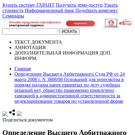
Купить систему ГАРАНТ
Получить демо-доступ
Узнать
стоимость
Информационный банк
Подобрать комплект
Семинары
ТЕКСТ
ДОКУМЕНТА
АННОТАЦИЯ
ДОПОЛНИТЕЛЬНАЯ ИНФОРМАЦИЯ
ДОП.
ИНФОРМ.
Главная
Определение Высшего Арбитражного Суда РФ от 24
марта 2008 г. N 3808/08 Оснований для пересмотра в
порядке надзора ранее принятых по делу судебных
решений нет, общество правомерно привлечено
таможней к административной ответственности за
недекларирование товаров по установленной форме
Поделиться документом
Определение Высшего Арбитражного