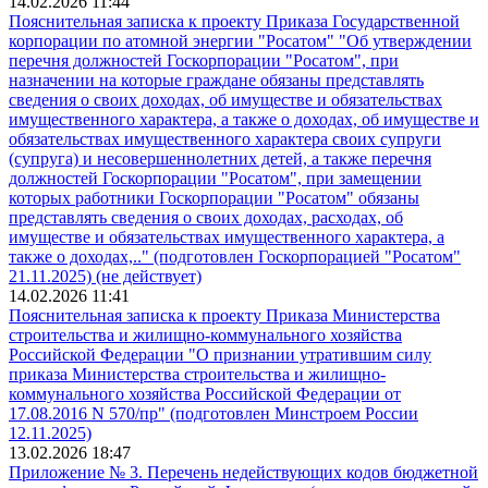
14.02.2026 11:44
Пояснительная записка к проекту Приказа Государственной
корпорации по атомной энергии "Росатом" "Об утверждении
перечня должностей Госкорпорации "Росатом", при
назначении на которые граждане обязаны представлять
сведения о своих доходах, об имуществе и обязательствах
имущественного характера, а также о доходах, об имуществе и
обязательствах имущественного характера своих супруги
(супруга) и несовершеннолетних детей, а также перечня
должностей Госкорпорации "Росатом", при замещении
которых работники Госкорпорации "Росатом" обязаны
представлять сведения о своих доходах, расходах, об
имуществе и обязательствах имущественного характера, а
также о доходах,.." (подготовлен Госкорпорацией "Росатом"
21.11.2025) (не действует)
14.02.2026 11:41
Пояснительная записка к проекту Приказа Министерства
строительства и жилищно-коммунального хозяйства
Российской Федерации "О признании утратившим силу
приказа Министерства строительства и жилищно-
коммунального хозяйства Российской Федерации от
17.08.2016 N 570/пр" (подготовлен Минстроем России
12.11.2025)
13.02.2026 18:47
Приложение № 3. Перечень недействующих кодов бюджетной