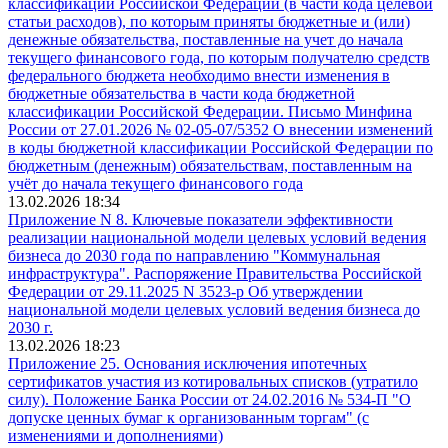
классификации Российской Федерации (в части кода целевой
статьи расходов), по которым приняты бюджетные и (или)
денежные обязательства, поставленные на учет до начала
текущего финансового года, по которым получателю средств
федерального бюджета необходимо внести изменения в
бюджетные обязательства в части кода бюджетной
классификации Российской Федерации. Письмо Минфина
России от 27.01.2026 № 02-05-07/5352 О внесении изменений
в коды бюджетной классификации Российской Федерации по
бюджетным (денежным) обязательствам, поставленным на
учёт до начала текущего финансового года
13.02.2026 18:34
Приложение N 8. Ключевые показатели эффективности
реализации национальной модели целевых условий ведения
бизнеса до 2030 года по направлению "Коммунальная
инфраструктура". Распоряжение Правительства Российской
Федерации от 29.11.2025 N 3523-р Об утверждении
национальной модели целевых условий ведения бизнеса до
2030 г.
13.02.2026 18:23
Приложение 25. Основания исключения ипотечных
сертификатов участия из котировальных списков (утратило
силу). Положение Банка России от 24.02.2016 № 534-П "О
допуске ценных бумаг к организованным торгам" (с
изменениями и дополнениями)