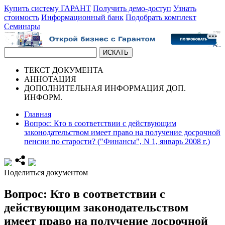
Купить систему ГАРАНТ
Получить демо-доступ
Узнать
стоимость
Информационный банк
Подобрать комплект
Семинары
ТЕКСТ
ДОКУМЕНТА
АННОТАЦИЯ
ДОПОЛНИТЕЛЬНАЯ ИНФОРМАЦИЯ
ДОП.
ИНФОРМ.
Главная
Вопрос: Кто в соответствии с действующим
законодательством имеет право на получение досрочной
пенсии по старости? ("Финансы", N 1, январь 2008 г.)
Поделиться документом
Вопрос: Кто в соответствии с
действующим законодательством
имеет право на получение досрочной