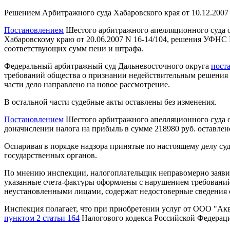
Решением Арбитражного суда Хабаровского края от 10.12.2007
Постановлением
Шестого арбитражного апелляционного суда о
Хабаровскому краю от 20.06.2007 N 16-14/104, решения УФНС Р
соответствующих сумм пени и штрафа.
Федеральный арбитражный суд Дальневосточного округа
пост
требований общества о признании недействительным решения н
части дело направлено на новое рассмотрение.
В остальной части судебные акты оставлены без изменения.
Постановлением
Шестого арбитражного апелляционного суда от
доначислении налога на прибыль в сумме 218980 руб. оставлен
Оспаривая в порядке надзора принятые по настоящему делу су
государственных органов.
По мнению инспекции, налогоплательщик неправомерно заяви
указанные счета-фактуры оформлены с нарушением требован
неустановленными лицами, содержат недостоверные сведения о
Инспекция полагает, что при приобретении услуг от ООО "Акв
пунктом 2 статьи 164
Налогового кодекса Российской Федерац