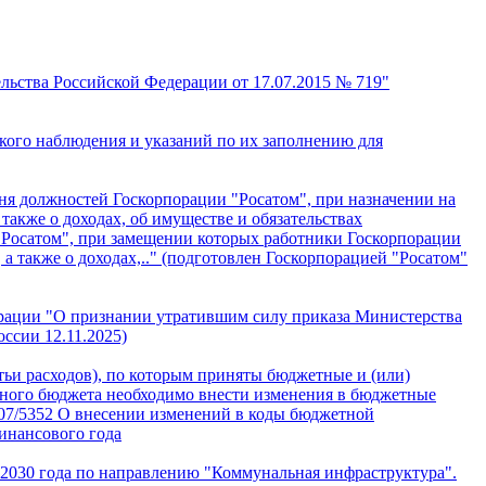
ьства Российской Федерации от 17.07.2015 № 719"
кого наблюдения и указаний по их заполнению для
ня должностей Госкорпорации "Росатом", при назначении на
также о доходах, об имуществе и обязательствах
 "Росатом", при замещении которых работники Госкорпорации
 а также о доходах,.." (подготовлен Госкорпорацией "Росатом"
ерации "О признании утратившим силу приказа Министерства
ссии 12.11.2025)
ьи расходов), по которым приняты бюджетные и (или)
льного бюджета необходимо внести изменения в бюджетные
-07/5352 О внесении изменений в коды бюджетной
инансового года
2030 года по направлению "Коммунальная инфраструктура".