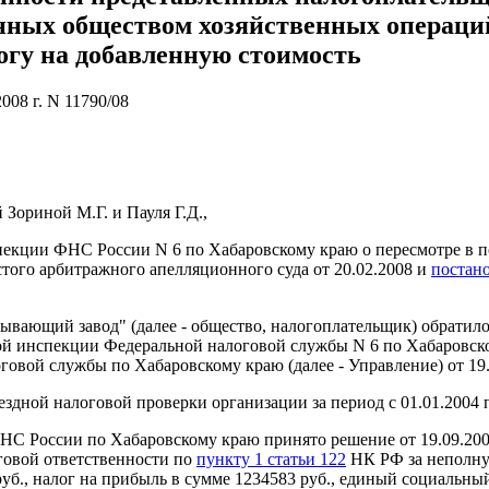
нных обществом хозяйственных операций
огу на добавленную стоимость
08 г. N 11790/08
 Зориной М.Г. и Пауля Г.Д.,
пекции ФНС России N 6 по Хабаровскому краю о пересмотре в п
стого арбитражного апелляционного суда от 20.02.2008 и
постан
вающий завод" (далее - общество, налогоплательщик) обратило
инспекции Федеральной налоговой службы N 6 по Хабаровскому 
овой службы по Хабаровскому краю (далее - Управление) от 19.0
дной налоговой проверки организации за период с 01.01.2004 п
НС России по Хабаровскому краю принято решение от 19.09.200
оговой ответственности по
пункту 1 статьи 122
НК РФ за неполную
уб., налог на прибыль в сумме 1234583 руб., единый социальный