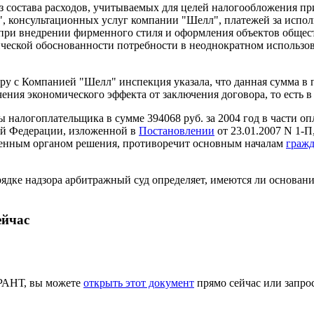
з состава расходов, учитываемых для целей налогообложения пр
 консультационных услуг компании "Шелл", платежей за исполь
при внедрении фирменного стиля и оформления объектов общест
ческой обоснованности потребности в неоднократном использов
ру с Компанией "Шелл" инспекция указала, что данная сумма в п
ения экономического эффекта от заключения договора, то есть в
ы налогоплательщика в сумме 394068 руб. за 2004 год в части оп
ой Федерации, изложенной в
Постановлении
от 23.01.2007 N 1-П
венным органом решения, противоречит основным началам
гражд
рядке надзора арбитражный суд определяет, имеются ли основания
ейчас
АРАНТ, вы можете
открыть этот документ
прямо сейчас или запрос