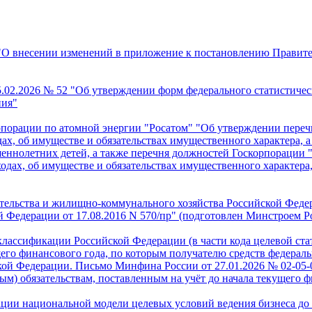
О внесении изменений в приложение к постановлению Правител
.02.2026 № 52 "Об утверждении форм федерального статистичес
ния"
рпорации по атомной энергии "Росатом" "Об утверждении переч
ах, об имуществе и обязательствах имущественного характера, а 
шеннолетних детей, а также перечня должностей Госкорпорации
ходах, об имуществе и обязательствах имущественного характера,
ительства и жилищно-коммунального хозяйства Российской Фед
 Федерации от 17.08.2016 N 570/пр" (подготовлен Минстроем Ро
ассификации Российской Федерации (в части кода целевой стат
ущего финансового года, по которым получателю средств федера
ской Федерации. Письмо Минфина России от 27.01.2026 № 02-05
) обязательствам, поставленным на учёт до начала текущего ф
ции национальной модели целевых условий ведения бизнеса до 