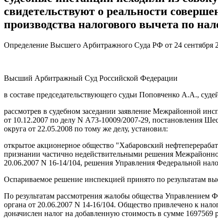
свидетельствуют о реальности соверше
производства налогового вычета по нал
Определение Высшего Арбитражного Суда РФ от 24 сентября 20
Высший Арбитражный Суд Российской Федерации
в составе председательствующего судьи Поповченко А.А., судей
рассмотрев в судебном заседании заявление Межрайонной инс
от 10.12.2007 по делу N А73-10009/2007-29, постановления Ше
округа от 22.05.2008 по тому же делу, установил:
открытое акционерное общество "Хабаровский нефтеперерабаты
признании частично недействительными решения Межрайонной 
20.06.2007 N 16-14/104, решения Управления Федеральной налог
Оспариваемое решение инспекцией принято по результатам выез
По результатам рассмотрения жалобы общества Управлением Ф
органа от 20.06.2007 N 14-16/104. Общество привлечено к нал
доначислен налог на добавленную стоимость в сумме 1697569 р