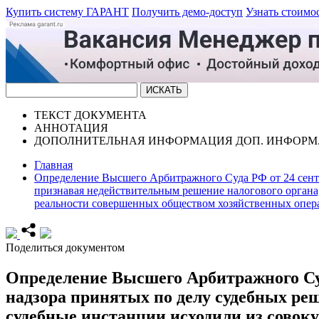
Купить систему ГАРАНТ
Получить демо-доступ
Узнать стоимо
ТЕКСТ
ДОКУМЕНТА
АННОТАЦИЯ
ДОПОЛНИТЕЛЬНАЯ ИНФОРМАЦИЯ
ДОП. ИНФОРМ
Главная
Определение Высшего Арбитражного Суда РФ от 24 сентяб
признавая недействительным решение налогового органа
реальности совершенных обществом хозяйственных опера
Поделиться документом
Определение Высшего Арбитражного Суда
надзора принятых по делу судебных реш
судебные инстанции исходили из совок