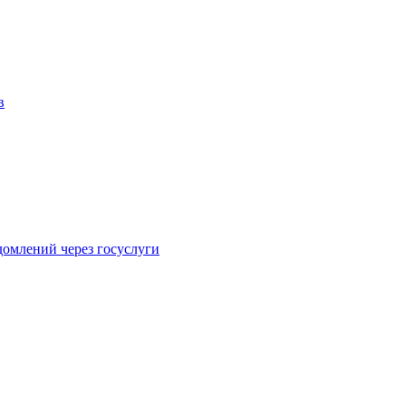
в
домлений через госуслуги