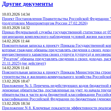
Другие документы
10.03.2026 14:34
Проект Постановления Правительства Российской Федерации "
(подготовлен Минпромторгом России 27.02.2026)
10.03.2026 14:32
Приказ Федеральной службы государственной статистики от 05
организации комплексного наблюдения условий жизни населе
14.02.2026 11:44
Пояснительная записка к проекту Приказа Государственной ко
которые граждане обязаны представлять сведения о своих доход
имущественного характера своих супруги (супруга) и несовер
"Росатом" обязаны представлять сведения о своих доходах, рас
21.11.2025) (не действует)
14.02.2026 11:41
Пояснительная записка к проекту Приказа Министерства стро
строительства и жилищно-коммунального хозяйства Российской
13.02.2026 18:47
Приложение № 3. Перечень недействующих кодов бюджетной кл
денежные обязательства, поставленные на учет до начала тек
обязательства в части кода бюджетной классификации Россий
классификации Российской Федерации по бюджетным (денежным
13.02.2026 18:34
Приложение N 8. Ключевые показатели эффективности реализа