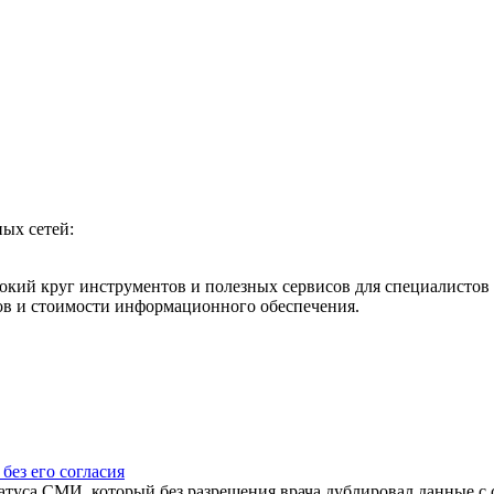
ых сетей:
ий круг инструментов и полезных сервисов для специалистов 
ов и стоимости информационного обеспечения.
ез его согласия
атуса СМИ, который без разрешения врача дублировал данные с 