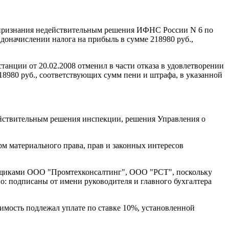
и признания недействительным решения ИФНС России N 6 по
 доначислении налога на прибыль в сумме 218980 руб.,
танции от 20.02.2008 отменил в части отказа в удовлетворении
8980 руб., соответствующих сумм пени и штрафа, в указанной
действительным решения инспекции, решения Управления о
м материального права, прав и законных интересов
вщиками ООО "Промтехконсалтинг", ООО "РСТ", поскольку
о: подписаны от имени руководителя и главного бухгалтера
имость подлежал уплате по ставке 10%, установленной