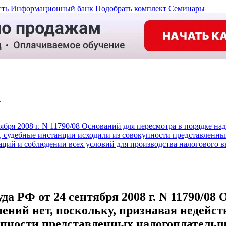
сть
Информационный банк
Подобрать комплект
Семинары
.
ря 2008 г. N 11790/08 Оснований для пересмотра в порядке над
, судебные инстанции исходили из совокупности представленны
ций и соблюдении всех условий для производства налогового в
 РФ от 24 сентября 2008 г. N 11790/08 
ений нет, поскольку, признавая недейс
упности представленных налогоплатель