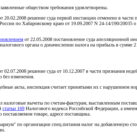
 заявленные обществом требования удовлетворены.
т 20.02.2008 решение суда первой инстанции отменено в част
оссии по Хабаровскому краю от 19.09.2007 N 24-14/190/20035 о
ановлением
от 22.05.2008 постановление суда апелляционной инс
алогового органа о доначислении налога на прибыль в сумме 21
 02.07.2008 решение суда от 10.12.2007 в части признания не
о без изменения.
дебные акты, инспекция считает принятыми их с нарушением нор
л налоговые вычеты по счетам-фактурам, выставленным поста
ий
статьи 169
Налогового кодекса Российской Федерации, а именн
 поставляемом товаре, адресе поставщика.
ариум" по организации спец.питания налог на добавленную сто
ии.