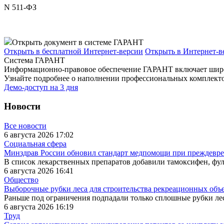
N 511-ФЗ
Открыть документ в системе ГАРАНТ
Открыть в бесплатной Интернет-версии
Открыть в Интернет-
Система ГАРАНТ
Информационно-правовое обеспечение ГАРАНТ включает широк
Узнайте подробнее о наполнении профессиональных комплект
Демо-доступ на 3 дня
Новости
Все новости
6 августа 2026 17:02
Социальная сфера
Минздрав России обновил стандарт медпомощи при преждевр
В список лекарственных препаратов добавили тамоксифен, фулв
6 августа 2026 16:41
Общество
Выборочные рубки леса для строительства рекреационных объ
Раньше под ограничения подпадали только сплошные рубки ле
6 августа 2026 16:19
Труд