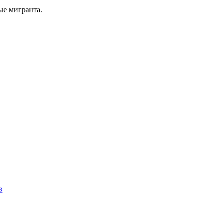
ые мигранта.
в