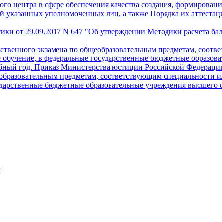
о центра в сфере обеспечения качества создания, формирования
й указанных уполномоченных лиц, а также Порядка их аттестац
ики от 29.09.2017 N 647 "Об утверждении Методики расчета бал
ственного экзамена по общеобразовательным предметам, соотв
ое обучение, в федеральные государственные бюджетные образо
бный год. Приказ Министерства юстиции Российской Федерации
щеобразовательным предметам, соответствующим специальности 
государственные бюджетные образовательные учреждения высшег
и