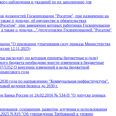
кого наблюдения и указаний по их заполнению для
ня должностей Госкорпорации "Росатом", при назначении на
также о доходах, об имуществе и обязательствах
 "Росатом", при замещении которых работники Госкорпорации
 а также о доходах,.." (подготовлен Госкорпорацией "Росатом"
ерации "О признании утратившим силу приказа Министерства
ссии 12.11.2025)
ьи расходов), по которым приняты бюджетные и (или)
льного бюджета необходимо внести изменения в бюджетные
-07/5352 О внесении изменений в коды бюджетной
инансового года
2030 года по направлению "Коммунальная инфраструктура".
вий ведения бизнеса до 2030 г.
е Банка России от 24.02.2016 № 534-П "О допуске ценных
ирования, сохранения, развития, изучения и использования
1.2025 N 819 "Об утверждении Требований к уровню