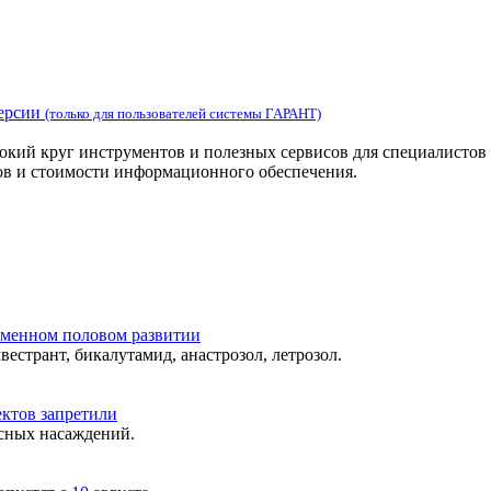
версии
(только для пользователей системы ГАРАНТ)
ий круг инструментов и полезных сервисов для специалистов 
ов и стоимости информационного обеспечения.
еменном половом развитии
естрант, бикалутамид, анастрозол, летрозол.
ектов запретили
сных насаждений.