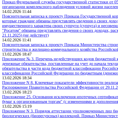
Приказ Федеральной службы государственной статистики от 05
организации комплексного наблюдения условий жизни населе
14.02.2026 11:44
Пояснительная записка к проекту Приказа Государственной ко
которые граждане обязаны представлять сведения о своих доход
имущественного характера своих супруги (супруга) и несовер
"Росатом" обязаны представлять сведения о своих доходах, рас
21.11.2025) (не действует)
14.02.2026 11:41
Пояснительная записка к проекту Приказа Министерства стро
строительства и жилищно-коммунального хозяйства Российской
13.02.2026 18:47
Приложение № 3. Перечень недействующих кодов бюджетной кл
денежные обязательства, поставленные на учет до начала тек
обязательства в части кода бюджетной классификации Россий
классификации Российской Федерации по бюджетным (денежным
13.02.2026 18:34
Приложение N 8. Ключевые показатели эффективности реализа
Распоряжение Правительства Российской Федерации от 29.11.2
13.02.2026 18:23
Приложение 25. Основания исключения ипотечных сертификатов
бумаг к организованным торгам" (с изменениями и дополнени
13.02.2026 15:19
Приложение N 3. Порядок аттестации уполномоченных лиц биор
биологических (биоресурсных) коллекций. Приказ Министерст