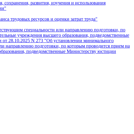
, сохранения, развития, изучения и использования
ии"
анса трудовых ресурсов и оценки затрат труда"
етствующим специальности или направлению подготовки, по
вательные учреждения высшего образования, подведомственные
 от 28.10.2025 N 273 "Об установлении минимального
или направлению подготовки, по которым проводится прием на
о образования, подведомственные Министерству юстиции