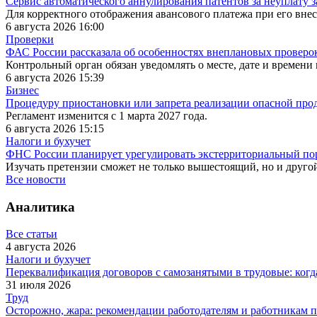
Сервис автоматического аннулирования патентов за неуплату за
Для корректного отображения авансового платежа при его вне
6 августа 2026 16:00
Проверки
ФАС России рассказала об особенностях внеплановых проверок
Контрольный орган обязан уведомлять о месте, дате и времени
6 августа 2026 15:39
Бизнес
Процедуру приостановки или запрета реализации опасной пр
Регламент изменится с 1 марта 2027 года.
6 августа 2026 15:15
Налоги и бухучет
ФНС России планирует урегулировать экстерриториальный по
Изучать претензии сможет не только вышестоящий, но и друг
Все новости
Аналитика
Все статьи
4 августа 2026
Налоги и бухучет
Переквалификация договоров с самозанятыми в трудовые: когд
31 июля 2026
Труд
Осторожно, жара: рекомендации работодателям и работникам п