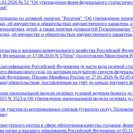
.02.2026 № 52 "Об утверждении форм федерального статистичес
ния"
рпорации по атомной энергии "Росатом" "Об утверждении переч
ах, об имуществе и обязательствах имущественного характера, а 
шеннолетних детей, а также перечня должностей Госкорпорации
ходах, об имуществе и обязательствах имущественного характера,
ительства и жилищно-коммунального хозяйства Российской Фед
 Федерации от 17.08.2016 N 570/пр" (подготовлен Минстроем Ро
ассификации Российской Федерации (в части кода целевой стат
ущего финансового года, по которым получателю средств федера
ской Федерации. Письмо Минфина России от 27.01.2026 № 02-05
) обязательствам, поставленным на учёт до начала текущего ф
ции национальной модели целевых условий ведения бизнеса до 
025 N 3523-р Об утверждении национальной модели целевых усло
 участия из котировальных списков (утратило силу). Положени
ями)
есурсного центра в сфере обеспечения качества создания, форм
ва науки и высшего образования Российской Федерации от 05.1