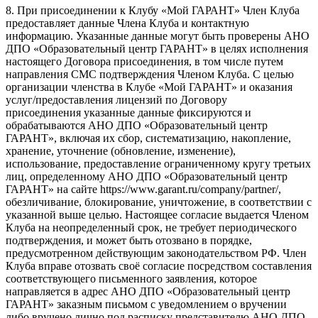
8. При присоединении к Клубу «Мой ГАРАНТ» Член Клуба
предоставляет данные Члена Клуба и контактную
информацию. Указанные данные могут быть проверены АНО
ДПО «Образовательный центр ГАРАНТ» в целях исполнения
настоящего Договора присоединения, в том числе путем
направления СМС подтверждения Членом Клуба. С целью
организации членства в Клубе «Мой ГАРАНТ» и оказания
услуг/предоставления лицензий по Договору
присоединения указанные данные фиксируются и
обрабатываются АНО ДПО «Образовательный центр
ГАРАНТ», включая их сбор, систематизацию, накопление,
хранение, уточнение (обновление, изменение),
использование, предоставление ограниченному кругу третьих
лиц, определенному АНО ДПО «Образовательный центр
ГАРАНТ» на сайте https://www.garant.ru/company/partner/,
обезличивание, блокирование, уничтожение, в соответствии с
указанной выше целью. Настоящее согласие выдается Членом
Клуба на неопределенный срок, не требует периодического
подтверждения, и может быть отозвано в порядке,
предусмотренном действующим законодательством РФ. Член
Клуба вправе отозвать своё согласие посредством составления
соответствующего письменного заявления, которое
направляется в адрес АНО ДПО «Образовательный центр
ГАРАНТ» заказным письмом с уведомлением о вручении
либо вручено лично под расписку представителю АНО ДПО